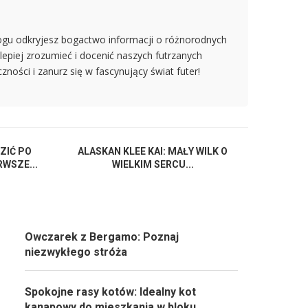
logu odkryjesz bogactwo informacji o różnorodnych
 lepiej zrozumieć i docenić naszych futrzanych
zności i zanurz się w fascynujący świat futer!
ZIĆ PO
ALASKAN KLEE KAI: MAŁY WILK O
WSZE...
WIELKIM SERCU...
Owczarek z Bergamo: Poznaj
niezwykłego stróża
Spokojne rasy kotów: Idealny kot
kanapowy do mieszkania w bloku