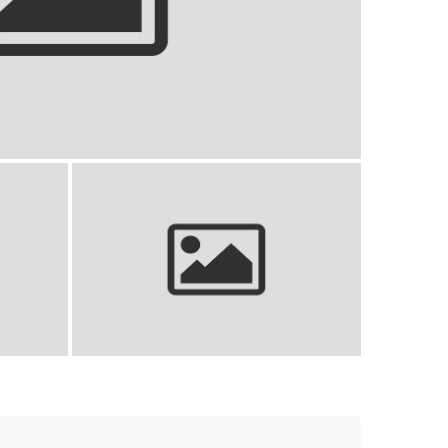
lepsze akcesoria dla Twojego pupila
wój kot
Gdzie głaskać kota: poradnik miłośnika
y!
spraw radość!