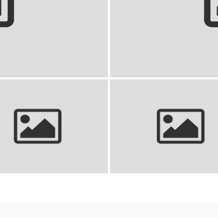
Gadżety dla psa: Naj
czesać psa z krótką sierścią?
Czyścik do zębów dla kota: T
bierz najlepsze narzędzia.
zasługuje na zdrowe zęb