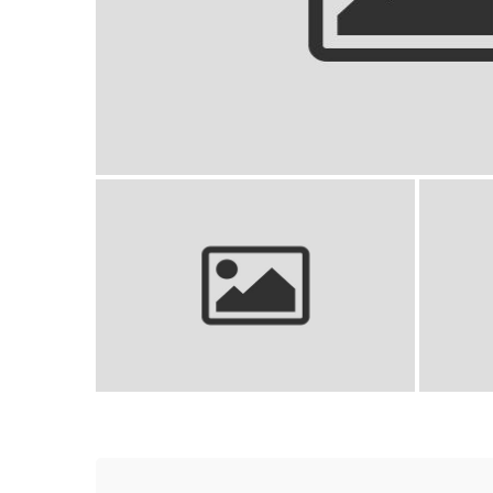
Pies w wodzie: Jak zapewnić mu
Czym 
bezpieczeństwo i radość?
Wy