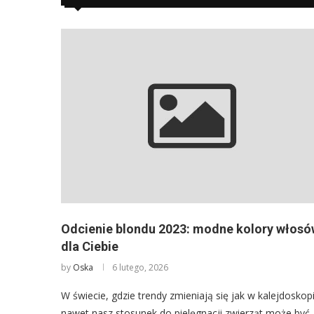
Odcienie blondu 2023: modne kolory włosó
dla Ciebie
by
Oska
6 lutego, 2026
W świecie, gdzie trendy zmieniają się jak w kalejdoskop
nawet nasz stosunek do pielęgnacji zwierząt może być