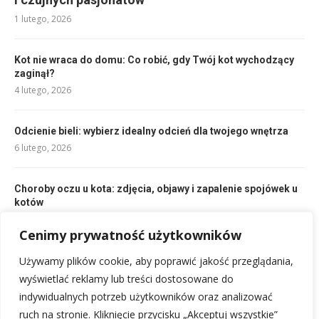
1 lutego, 2026
Kot nie wraca do domu: Co robić, gdy Twój kot wychodzący
zaginął?
4 lutego, 2026
Odcienie bieli: wybierz idealny odcień dla twojego wnętrza
6 lutego, 2026
Choroby oczu u kota: zdjęcia, objawy i zapalenie spojówek u
kotów
1 lutego, 2026
Cenimy prywatność użytkowników
Używamy plików cookie, aby poprawić jakość przeglądania,
Ile suchej karmy dla owczarka niemieckiego? Poradnik
żywieniowy
wyświetlać reklamy lub treści dostosowane do
2 lutego, 2026
indywidualnych potrzeb użytkowników oraz analizować
ruch na stronie. Kliknięcie przycisku „Akceptuj wszystkie”