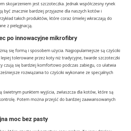
ym skojarzeniem jest szczoteczka. Jednak współczesny rynek
 być znacznie bardziej przyjazne dla naszych kotów i
przykład takich produktów, które coraz śmielej wkraczają do
e z pielęgnacją.
ec po innowacyjne mikrofibry
żnią się formą i sposobem użycia. Najpopularniejsze są czyściki
lepiej tolerowane przez koty niż tradycyjne, twarde szczoteczki
ty czują się bardziej komfortowo podczas zabiegu, co ułatwia
ześniejsze rozwiązania to czyściki wykonane ze specjalnych
ą świetnym punktem wyjścia, zwłaszcza dla kotów, które są
i kontrolę. Potem można przejść do bardziej zaawansowanych
yjna moc bez pasty