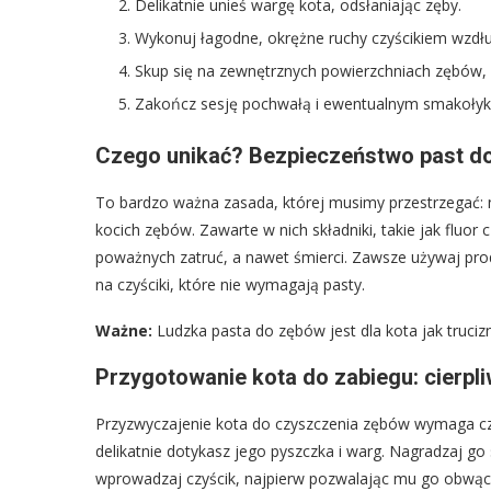
Delikatnie unieś wargę kota, odsłaniając zęby.
Wykonuj łagodne, okrężne ruchy czyścikiem wzdłuż 
Skup się na zewnętrznych powierzchniach zębów, g
Zakończ sesję pochwałą i ewentualnym smakołyk
Czego unikać? Bezpieczeństwo past do
To bardzo ważna zasada, której musimy przestrzegać: n
kocich zębów. Zawarte w nich składniki, takie jak fluor
poważnych zatruć, a nawet śmierci. Zawsze używaj prod
na czyściki, które nie wymagają pasty.
Ważne:
Ludzka pasta do zębów jest dla kota jak trucizna
Przygotowanie kota do zabiegu: cierpl
Przyzwyczajenie kota do czyszczenia zębów wymaga czasu
delikatnie dotykasz jego pyszczka i warg. Nagradzaj g
wprowadzaj czyścik, najpierw pozwalając mu go obwąc