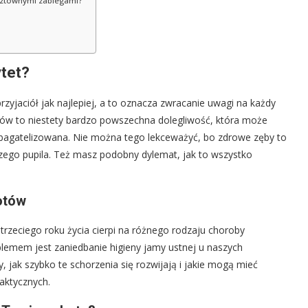
osztownymi zabiegami?
ytet?
rzyjaciół jak najlepiej, a to oznacza zwracanie uwagi na każdy
otów to niestety bardzo powszechna dolegliwość, która może
zbagatelizowana. Nie można tego lekceważyć, bo zdrowe zęby to
ego pupila. Też masz podobny dylemat, jak to wszystko
otów
trzeciego roku życia cierpi na różnego rodzaju choroby
blemem jest zaniedbanie higieny jamy ustnej u naszych
, jak szybko te schorzenia się rozwijają i jakie mogą mieć
laktycznych.