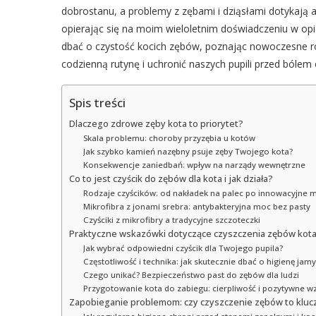
dobrostanu, a problemy z zębami i dziąsłami dotykają 
opierając się na moim wieloletnim doświadczeniu w opie
dbać o czystość kocich zębów, poznając nowoczesne roz
codzienną rutynę i uchronić naszych pupili przed bóle
Spis treści
Dlaczego zdrowe zęby kota to priorytet?
Skala problemu: choroby przyzębia u kotów
Jak szybko kamień nazębny psuje zęby Twojego kota?
Konsekwencje zaniedbań: wpływ na narządy wewnętrzne
Co to jest czyścik do zębów dla kota i jak działa?
Rodzaje czyścików: od nakładek na palec po innowacyjne m
Mikrofibra z jonami srebra: antybakteryjna moc bez pasty
Czyściki z mikrofibry a tradycyjne szczoteczki
Praktyczne wskazówki dotyczące czyszczenia zębów kot
Jak wybrać odpowiedni czyścik dla Twojego pupila?
Częstotliwość i technika: jak skutecznie dbać o higienę jamy
Czego unikać? Bezpieczeństwo past do zębów dla ludzi
Przygotowanie kota do zabiegu: cierpliwość i pozytywne 
Zapobieganie problemom: czy czyszczenie zębów to kluc