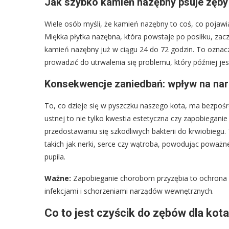
Jak szybko kamień nazębny psuje zęby
Wiele osób myśli, że kamień nazębny to coś, co pojawia
Miękka płytka nazębna, która powstaje po posiłku, zacz
kamień nazębny już w ciągu 24 do 72 godzin. To oznacza
prowadzić do utrwalenia się problemu, który później jest
Konsekwencje zaniedbań: wpływ na na
To, co dzieje się w pyszczku naszego kota, ma bezpośr
ustnej to nie tylko kwestia estetyczna czy zapobiega
przedostawaniu się szkodliwych bakterii do krwiobiegu
takich jak nerki, serce czy wątroba, powodując poważn
pupila.
Ważne:
Zapobieganie chorobom przyzębia to ochrona n
infekcjami i schorzeniami narządów wewnętrznych.
Co to jest czyścik do zębów dla kota 