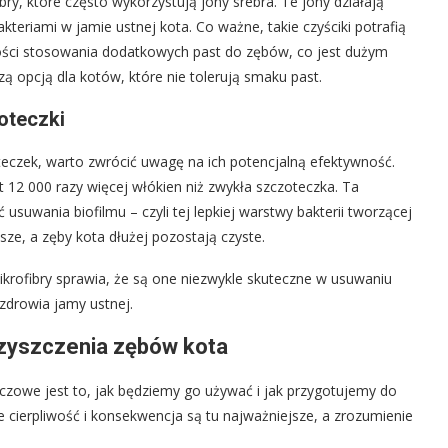
bry, które często wykorzystują jony srebra. Te jony działają
kteriami w jamie ustnej kota. Co ważne, takie czyściki potrafią
ności stosowania dodatkowych past do zębów, co jest dużym
zą opcją dla kotów, które nie tolerują smaku past.
zoteczki
oteczek, warto zwrócić uwagę na ich potencjalną efektywność.
12 000 razy więcej włókien niż zwykła szczoteczka. Ta
suwania biofilmu – czyli tej lepkiej warstwy bakterii tworzącej
sze, a zęby kota dłużej pozostają czyste.
krofibry sprawia, że są one niezwykle skuteczne w usuwaniu
 zdrowia jamy ustnej.
zyszczenia zębów kota
uczowe jest to, jak będziemy go używać i jak przygotujemy do
cierpliwość i konsekwencja są tu najważniejsze, a zrozumienie