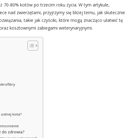
aż 70-80% kotów po trzecim roku życia. W tym artykule,
ce nad zwierzętami, przyjrzymy się bliżej temu, jak skutecznie
wiązania, takie jak czyściki, które mogą znacząco ułatwić tę
m oraz kosztownymi zabiegami weterynaryjnymi.
ikrofibry
a
 ustnej kota?
wzmocnienie
z do zdrowia?