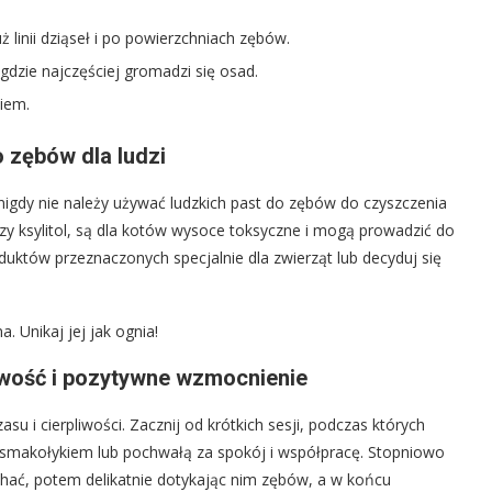
linii dziąseł i po powierzchniach zębów.
dzie najczęściej gromadzi się osad.
iem.
 zębów dla ludzi
igdy nie należy używać ludzkich past do zębów do czyszczenia
 czy ksylitol, są dla kotów wysoce toksyczne i mogą prowadzić do
uktów przeznaczonych specjalnie dla zwierząt lub decyduj się
. Unikaj jej jak ognia!
iwość i pozytywne wzmocnienie
 i cierpliwości. Zacznij od krótkich sesji, podczas których
o smakołykiem lub pochwałą za spokój i współpracę. Stopniowo
hać, potem delikatnie dotykając nim zębów, a w końcu