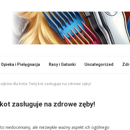
Opieka i Pielęgnacja
Rasy i Gatunki
Uncategorized
Zdr
 zębów dla kota: Twój kot zasługuje na zdrowe zęby!
 kot zasługuje na zdrowe zęby!
to niedoceniany, ale niezwykle ważny aspekt ich ogólnego