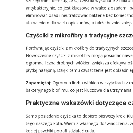
Szczególnie interesujące są czyściki wykonane z mikrofi
antybakteryjnie, co jest kluczowe w walce z osadem i ba
eliminować osad i neutralizować bakterie bez koniecz
ułatwieniem dla wielu opiekunów, a także bezpieczniejs
Czyściki z mikrofibry a tradycyjne szc
Porównując czyściki z mikrofibry do tradycyjnych szcz
Nowoczesne czyściki z mikrofibry mogą posiadać nawet 
ogromna liczba drobnych włókien zwiększa efektywność u
płytkę nazębną. Dzięki temu czyszczenie jest dokładniej
Zapamiętaj:
Ogromna liczba włókien w czyścikach z mi
bakteryjnego biofilmu, co jest kluczowe dla utrzymania
Praktyczne wskazówki dotyczące c
Samo posiadanie czyścika to dopiero pierwszy krok. Kl
tego naszego kota. Wiem z własnego doświadczenia, że 
kociej psychiki potrafi zdziałać cuda.