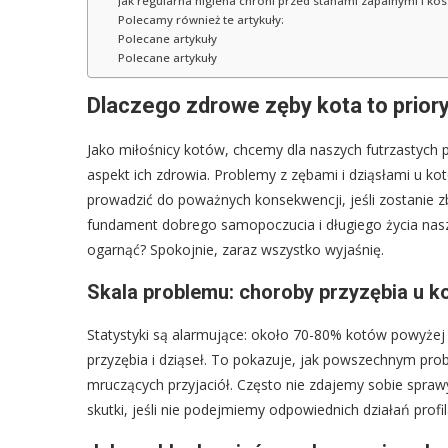
Jak regularna higiena chroni przed stanami zapalnymi i k
Polecamy również te artykuły:
Polecane artykuły
Polecane artykuły
Dlaczego zdrowe zęby kota to prior
Jako miłośnicy kotów, chcemy dla naszych futrzastych p
aspekt ich zdrowia. Problemy z zębami i dziąsłami u k
prowadzić do poważnych konsekwencji, jeśli zostanie 
fundament dobrego samopoczucia i długiego życia nasz
ogarnąć? Spokojnie, zaraz wszystko wyjaśnię.
Skala problemu: choroby przyzębia u k
Statystyki są alarmujące: około 70-80% kotów powyżej 
przyzębia i dziąseł. To pokazuje, jak powszechnym pro
mruczących przyjaciół. Często nie zdajemy sobie sprawy
skutki, jeśli nie podejmiemy odpowiednich działań profi