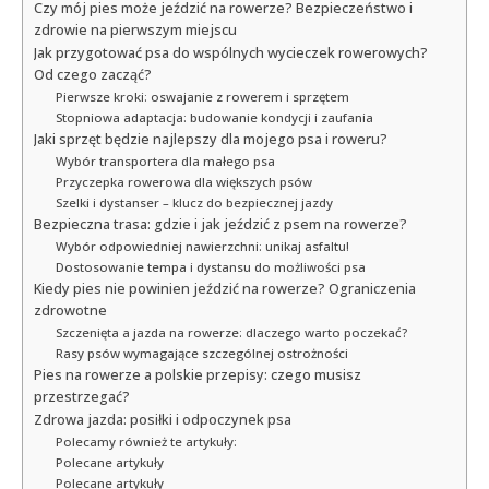
Czy mój pies może jeździć na rowerze? Bezpieczeństwo i
zdrowie na pierwszym miejscu
Jak przygotować psa do wspólnych wycieczek rowerowych?
Od czego zacząć?
Pierwsze kroki: oswajanie z rowerem i sprzętem
Stopniowa adaptacja: budowanie kondycji i zaufania
Jaki sprzęt będzie najlepszy dla mojego psa i roweru?
Wybór transportera dla małego psa
Przyczepka rowerowa dla większych psów
Szelki i dystanser – klucz do bezpiecznej jazdy
Bezpieczna trasa: gdzie i jak jeździć z psem na rowerze?
Wybór odpowiedniej nawierzchni: unikaj asfaltu!
Dostosowanie tempa i dystansu do możliwości psa
Kiedy pies nie powinien jeździć na rowerze? Ograniczenia
zdrowotne
Szczenięta a jazda na rowerze: dlaczego warto poczekać?
Rasy psów wymagające szczególnej ostrożności
Pies na rowerze a polskie przepisy: czego musisz
przestrzegać?
Zdrowa jazda: posiłki i odpoczynek psa
Polecamy również te artykuły:
Polecane artykuły
Polecane artykuły