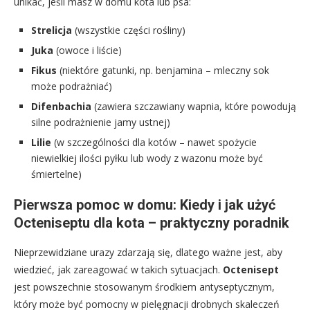
unikać, jeśli masz w domu kota lub psa:
Strelicja
(wszystkie części rośliny)
Juka
(owoce i liście)
Fikus
(niektóre gatunki, np. benjamina – mleczny sok
może podrażniać)
Difenbachia
(zawiera szczawiany wapnia, które powodują
silne podrażnienie jamy ustnej)
Lilie
(w szczególności dla kotów – nawet spożycie
niewielkiej ilości pyłku lub wody z wazonu może być
śmiertelne)
Pierwsza pomoc w domu: Kiedy i jak użyć
Octeniseptu dla kota – praktyczny poradnik
Nieprzewidziane urazy zdarzają się, dlatego ważne jest, aby
wiedzieć, jak zareagować w takich sytuacjach.
Octenisept
jest powszechnie stosowanym środkiem antyseptycznym,
który może być pomocny w pielęgnacji drobnych skaleczeń