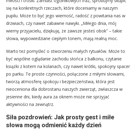
miłości i troski. Zamiast ogólnikowych fraz, spróbujmy skupić
się na konkretnych rzeczach, które doceniamy w naszym
pupilu. Może to być jego wierność, radość z powitania nas w
drzwiach, czy nawet zabawne nawyki. „Miłego dnia, mój
wierny przyjacielu, dziękuję, że zawsze jesteś obok” – takie
słowa, wypowiedziane ciepłym tonem, mają realną moc.
Warto też pomyśleć o stworzeniu małych rytuałów. Może to
być wspólne oglądanie zachodu słońca z balkonu, czytanie
książki z kotem na kolanach, czy nawet krótki, spokojny spacer
po parku. Te proste czynności, połączone z miłymi słowami,
tworzą atmosferę spokoju i bezpieczeństwa, która jest
nieoceniona dla dobrostanu naszych zwierząt, zwłaszcza w
jesienne dni, kiedy aura za oknem może nie sprzyjać
aktywności na zewnątrz.
Siła pozdrowień: Jak prosty gest i miłe
słowa mogą odmienić każdy dzień