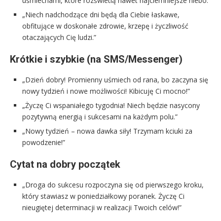
uśmiechami, które rozświetlą nawet najciemniejsze niebo.”
„Niech nadchodzące dni będą dla Ciebie łaskawe,
obfitujące w doskonałe zdrowie, krzepę i życzliwość
otaczających Cię ludzi.”
Krótkie i szybkie (na SMS/Messenger)
„Dzień dobry! Promienny uśmiech od rana, bo zaczyna się
nowy tydzień i nowe możliwości! Kibicuję Ci mocno!”
„Życzę Ci wspaniałego tygodnia! Niech będzie nasycony
pozytywną energią i sukcesami na każdym polu.”
„Nowy tydzień – nowa dawka siły! Trzymam kciuki za
powodzenie!”
Cytat na dobry początek
„Droga do sukcesu rozpoczyna się od pierwszego kroku,
który stawiasz w poniedziałkowy poranek. Życzę Ci
nieugiętej determinacji w realizacji Twoich celów!”