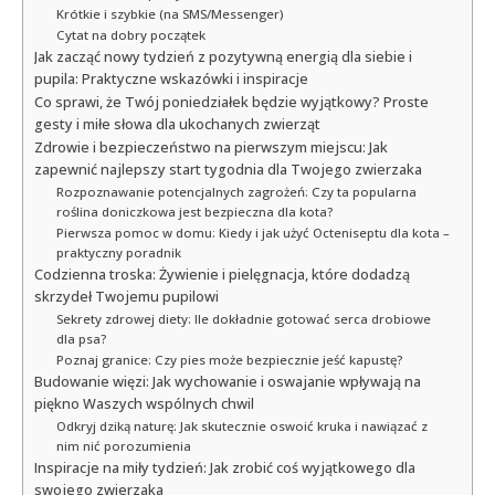
Krótkie i szybkie (na SMS/Messenger)
Cytat na dobry początek
Jak zacząć nowy tydzień z pozytywną energią dla siebie i
pupila: Praktyczne wskazówki i inspiracje
Co sprawi, że Twój poniedziałek będzie wyjątkowy? Proste
gesty i miłe słowa dla ukochanych zwierząt
Zdrowie i bezpieczeństwo na pierwszym miejscu: Jak
zapewnić najlepszy start tygodnia dla Twojego zwierzaka
Rozpoznawanie potencjalnych zagrożeń: Czy ta popularna
roślina doniczkowa jest bezpieczna dla kota?
Pierwsza pomoc w domu: Kiedy i jak użyć Octeniseptu dla kota –
praktyczny poradnik
Codzienna troska: Żywienie i pielęgnacja, które dodadzą
skrzydeł Twojemu pupilowi
Sekrety zdrowej diety: Ile dokładnie gotować serca drobiowe
dla psa?
Poznaj granice: Czy pies może bezpiecznie jeść kapustę?
Budowanie więzi: Jak wychowanie i oswajanie wpływają na
piękno Waszych wspólnych chwil
Odkryj dziką naturę: Jak skutecznie oswoić kruka i nawiązać z
nim nić porozumienia
Inspiracje na miły tydzień: Jak zrobić coś wyjątkowego dla
swojego zwierzaka