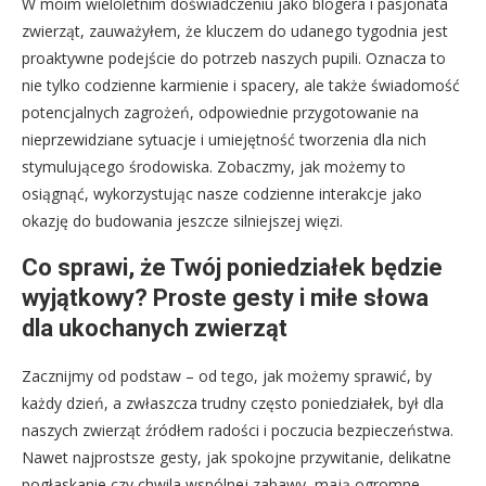
W moim wieloletnim doświadczeniu jako blogera i pasjonata
zwierząt, zauważyłem, że kluczem do udanego tygodnia jest
proaktywne podejście do potrzeb naszych pupili. Oznacza to
nie tylko codzienne karmienie i spacery, ale także świadomość
potencjalnych zagrożeń, odpowiednie przygotowanie na
nieprzewidziane sytuacje i umiejętność tworzenia dla nich
stymulującego środowiska. Zobaczmy, jak możemy to
osiągnąć, wykorzystując nasze codzienne interakcje jako
okazję do budowania jeszcze silniejszej więzi.
Co sprawi, że Twój poniedziałek będzie
wyjątkowy? Proste gesty i miłe słowa
dla ukochanych zwierząt
Zacznijmy od podstaw – od tego, jak możemy sprawić, by
każdy dzień, a zwłaszcza trudny często poniedziałek, był dla
naszych zwierząt źródłem radości i poczucia bezpieczeństwa.
Nawet najprostsze gesty, jak spokojne przywitanie, delikatne
pogłaskanie czy chwila wspólnej zabawy, mają ogromne