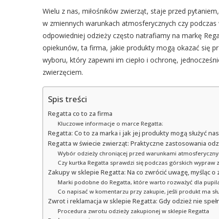
Wielu z nas, miłośników zwierząt, staje przed pytaniem,
w zmiennych warunkach atmosferycznych czy podczas 
odpowiedniej odzieży często natrafiamy na markę Regatt
opiekunów, ta firma, jakie produkty mogą okazać się p
wyboru, który zapewni im ciepło i ochronę, jednocześn
zwierzęciem.
Spis treści
Regatta co to za firma
Kluczowe informacje o marce Regatta:
Regatta: Co to za marka i jak jej produkty mogą służyć n
Regatta w świecie zwierząt: Praktyczne zastosowania odz
Wybór odzieży chroniącej przed warunkami atmosferyczny
Czy kurtka Regatta sprawdzi się podczas górskich wypraw 
Zakupy w sklepie Regatta: Na co zwrócić uwagę, myśląc o
Marki podobne do Regatta, które warto rozważyć dla pupil
Co napisać w komentarzu przy zakupie, jeśli produkt ma słu
Zwrot i reklamacja w sklepie Regatta: Gdy odzież nie speł
Procedura zwrotu odzieży zakupionej w sklepie Regatta