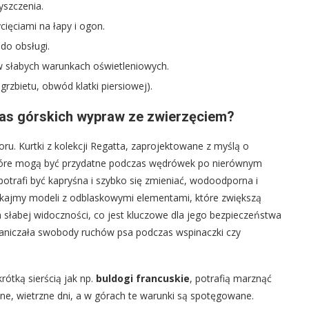
yszczenia.
ięciami na łapy i ogon.
do obsługi.
 słabych warunkach oświetleniowych.
zbietu, obwód klatki piersiowej).
zas górskich wypraw ze zwierzęciem?
. Kurtki z kolekcji Regatta, zaprojektowane z myślą o
które mogą być przydatne podczas wędrówek po nierównym
potrafi być kapryśna i szybko się zmieniać, wodoodporna i
zukajmy modeli z odblaskowymi elementami, które zwiększą
słabej widoczności, co jest kluczowe dla jego bezpieczeństwa
graniczała swobody ruchów psa podczas wspinaczki czy
ótką sierścią jak np.
buldogi francuskie
, potrafią marznąć
e, wietrzne dni, a w górach te warunki są spotęgowane.