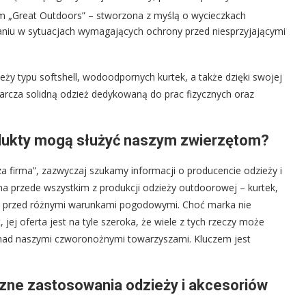
m „Great Outdoors” – stworzona z myślą o wycieczkach
niu w sytuacjach wymagających ochrony przed niesprzyjającymi
eży typu softshell, wodoodpornych kurtek, a także dzięki swojej
starcza solidną odzież dedykowaną do prac fizycznych oraz
produkty mogą służyć naszym zwierzętom?
a firma”, zazwyczaj szukamy informacji o producencie odzieży i
na przede wszystkim z produkcji odzieży outdoorowej – kurtek,
nić przed różnymi warunkami pogodowymi. Choć marka nie
 jej oferta jest na tyle szeroka, że wiele z tych rzeczy może
 nad naszymi czworonożnymi towarzyszami. Kluczem jest
czne zastosowania odzieży i akcesoriów