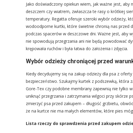
Jako doświadczony opiekun wiem, jak ważne jest, aby 
deszczem czy wiatrem, zwłaszcza te rasy o krótkiej sierś
temperatury. Regatta oferuje szeroki wybór odzieży, kt
wodoodporne kurtki, które świetnie chronią nas przed
podczas spacerów w deszczowe dni. Ważne jest, aby w
nie spowodują przegrzania ani nie będą powodować dys
krępowała ruchów i była łatwa do założenia i zdjęcia.
Wybór odzieży chroniącej przed warun
Kiedy decydujemy się na zakup odzieży dla psa z oferty
bezpieczeństwo. Szukajmy kurtek z podszewką, która za
Gore-Tex czy podobne membrany zapewnią nie tylko wo
uniknąć przegrzania i zatrzymania wilgoci przy skórz
zmierzyć psa przed zakupem – długość grzbietu, obwód 
że na kurtce nie ma małych elementów, które pies mógł
Lista rzeczy do sprawdzenia przed zakupem odzie