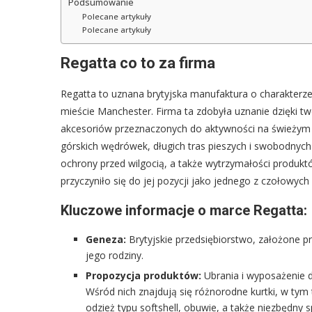
Podsumowanie
Polecane artykuły
Polecane artykuły
Regatta co to za firma
Regatta to uznana brytyjska manufaktura o charakterz
mieście Manchester. Firma ta zdobyła uznanie dzięki t
akcesoriów przeznaczonych do aktywności na świeżym 
górskich wędrówek, długich tras pieszych i swobodnych
ochrony przed wilgocią, a także wytrzymałości produktó
przyczyniło się do jej pozycji jako jednego z czołowy
Kluczowe informacje o marce Regatta:
Geneza:
Brytyjskie przedsiębiorstwo, założone p
jego rodziny.
Propozycja produktów:
Ubrania i wyposażenie d
Wśród nich znajdują się różnorodne kurtki, w ty
odzież typu softshell, obuwie, a także niezbędny s