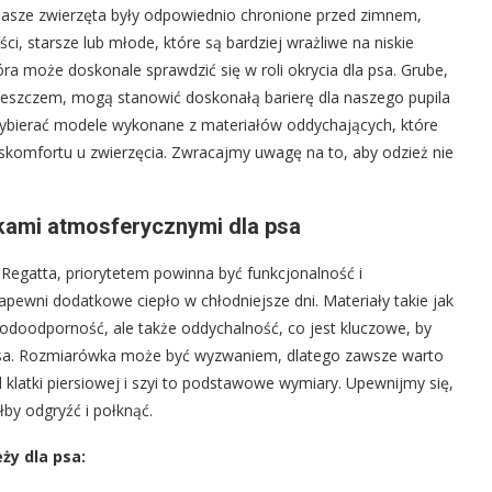
nasze zwierzęta były odpowiednio chronione przed zimnem,
ci, starsze lub młode, które są bardziej wrażliwe na niskie
óra może doskonale sprawdzić się w roli okrycia dla psa. Grube,
 deszczem, mogą stanowić doskonałą barierę dla naszego pupila
ybierać modele wykonane z materiałów oddychających, które
komfortu u zwierzęcia. Zwracajmy uwagę na to, aby odzież nie
kami atmosferycznymi dla psa
 Regatta, priorytetem powinna być funkcjonalność i
pewni dodatkowe ciepło w chłodniejsze dni. Materiały takie jak
doodporność, ale także oddychalność, co jest kluczowe, by
e psa. Rozmiarówka może być wyzwaniem, dlatego zawsze warto
klatki piersiowej i szyi to podstawowe wymiary. Upewnijmy się,
by odgryźć i połknąć.
ży dla psa: