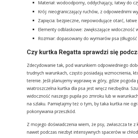
Materiał: wodoodporny, oddychający, łatwy do cz
Krój: nieograniczający ruchów, z odpowiednimi wyc
Zapięcia: bezpieczne, niepowodujące otarć, łatwe 
Elementy odblaskowe: zwiększające widoczność w
Rozmiar: dopasowany do wymiarów psa (długość gr
Czy kurtka Regatta sprawdzi się podc
Zdecydowanie tak, pod warunkiem odpowiedniego doboru
trudnych warunkach, często posiadają wzmocnienia, 
terenie. Jeśli planujemy wyprawę w góry, gdzie pogoda 
wiatroszczelna kurtka dla psa jest wręcz niezbędna. S
widoczność naszego pupila po zmroku lub w warunkach 
na szlaku. Pamiętajmy też o tym, by taka kurtka nie o
pokonywania przeszkód.
Z mojego doświadczenia wiem, że psy, zwłaszcza te z kr
nawet podczas niezbyt intensywnych spacerów w chłodn