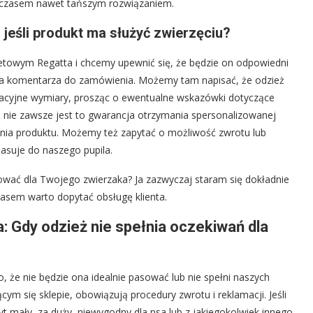
 czasem nawet tańszym rozwiązaniem.
jeśli produkt ma służyć zwierzęciu?
rnetowym Regatta i chcemy upewnić się, że będzie on odpowiedni
nia komentarza do zamówienia. Możemy tam napisać, że odzież
ntacyjne wymiary, prosząc o ewentualne wskazówki dotyczące
ć nie zawsze jest to gwarancja otrzymania spersonalizowanej
nia produktu. Możemy też zapytać o możliwość zwrotu lub
pasuje do naszego pupila.
wać dla Twojego zwierzaka? Ja zazwyczaj staram się dokładnie
zasem warto dopytać obsługę klienta.
a: Gdy odzież nie spełnia oczekiwań dla
o, że nie będzie ona idealnie pasować lub nie spełni naszych
m się sklepie, obowiązują procedury zwrotu i reklamacji. Jeśli
yt mały, za duży, niewygodny dla psa lub z jakiegokolwiek innego