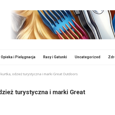
Opieka i Pielęgnacja
Rasy i Gatunki
Uncategorized
Zdr
: kurtka, odzież turystyczna i marki Great Outdoors
dzież turystyczna i marki Great