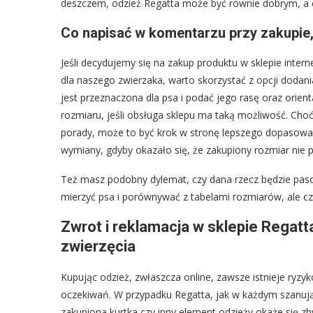
deszczem, odzież Regatta może być równie dobrym, a
Co napisać w komentarzu przy zakupie, 
Jeśli decydujemy się na zakup produktu w sklepie inte
dla naszego zwierzaka, warto skorzystać z opcji doda
jest przeznaczona dla psa i podać jego rasę oraz orie
rozmiaru, jeśli obsługa sklepu ma taką możliwość. Cho
porady, może to być krok w stronę lepszego dopasowa
wymiany, gdyby okazało się, że zakupiony rozmiar nie 
Też masz podobny dylemat, czy dana rzecz będzie paso
mierzyć psa i porównywać z tabelami rozmiarów, ale c
Zwrot i reklamacja w sklepie Regatt
zwierzęcia
Kupując odzież, zwłaszcza online, zawsze istnieje ryzyk
oczekiwań. W przypadku Regatta, jak w każdym szanujący
zakupiona kurtka czy inny element odzieży okaże się zb