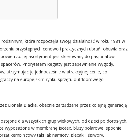
e rodzinnym, która rozpoczęła swoją działalność w roku 1981 w
worzeniu przystępnych cenowo i praktycznych ubrań, obuwia oraz
powietrzu. Jej asortyment jest skierowany do pasjonatów
 spacerów. Priorytetem Regatty jest zapewnienie wygody,
w, utrzymując je jednocześnie w atrakcyjnej cenie, co
ch graczy na europejskim rynku sprzętu outdoorowego.
rzez Lionela Blacka, obecnie zarządzane przez kolejną generację
ostępne dla wszystkich grup wiekowych, od dzieci po dorosłych.
m te wyposażone w membranę Isotex, bluzy polarowe, spodnie,
przęt kempingowy taki jak namioty, plecaki i śpiwory.