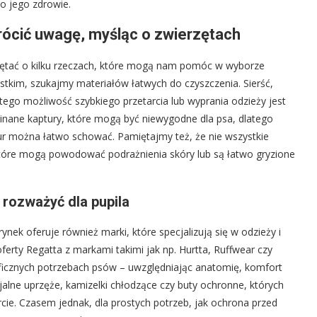
 o jego zdrowie.
rócić uwagę, myśląc o zwierzętach
iętać o kilku rzeczach, które mogą nam pomóc w wyborze
tkim, szukajmy materiałów łatwych do czyszczenia. Sierść,
tego możliwość szybkiego przetarcia lub wyprania odzieży jest
pinane kaptury, które mogą być niewygodne dla psa, dlatego
ur można łatwo schować. Pamiętajmy też, że nie wszystkie
 które mogą powodować podrażnienia skóry lub są łatwo gryzione
 rozważyć dla pupila
nek oferuje również marki, które specjalizują się w odzieży i
erty Regatta z markami takimi jak np. Hurtta, Ruffwear czy
cyficznych potrzebach psów – uwzględniając anatomię, komfort
alne uprzęże, kamizelki chłodzące czy buty ochronne, których
ie. Czasem jednak, dla prostych potrzeb, jak ochrona przed