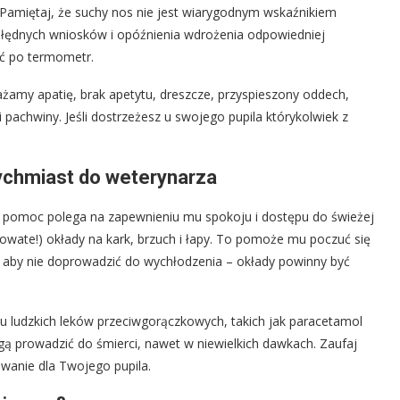
 Pamiętaj, że suchy nos nie jest wiarygodnym wskaźnikiem
 błędnych wniosków i opóźnienia wdrożenia odpowiedniej
ąć po termometr.
żamy apatię, brak apetytu, dreszcze, przyspieszony oddech,
 pachwiny. Jeśli dostrzeżesz u swojego pupila którykolwiek z
ychmiast do weterynarza
a pomoc polega na zapewnieniu mu spokoju i dostępu do świeżej
wate!) okłady na kark, brzuch i łapy. To pomoże mu poczuć się
st, aby nie doprowadzić do wychłodzenia – okłady powinny być
u ludzkich leków przeciwgorączkowych, takich jak paracetamol
ogą prowadzić do śmierci, nawet w niewielkich dawkach. Zaufaj
owanie dla Twojego pupila.