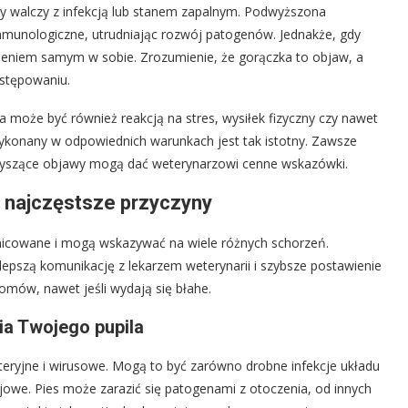
ry walczy z infekcją lub stanem zapalnym. Podwyższona
mmunologiczne, utrudniając rozwój patogenów. Jednakże, gdy
ożeniem samym w sobie. Zrozumienie, że gorączka to objaw, a
ostępowaniu.
może być również reakcją na stres, wysiłek fizyczny czy nawet
ykonany w odpowiednich warunkach jest tak istotny. Zawsze
zyszące objawy mogą dać weterynarzowi cenne wskazówki.
 najczęstsze przyczyny
nicowane i mogą wskazywać na wiele różnych schorzeń.
lepszą komunikację z lekarzem weterynarii i szybsze postawienie
omów, nawet jeśli wydają się błahe.
ia Twojego pupila
kteryjne i wirusowe. Mogą to być zarówno drobne infekcje układu
owe. Pies może zarazić się patogenami z otoczenia, od innych