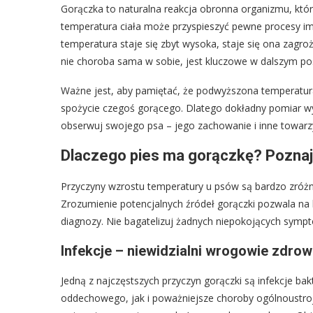
Gorączka to naturalna reakcja obronna organizmu, któ
temperatura ciała może przyspieszyć pewne procesy i
temperatura staje się zbyt wysoka, staje się ona zagr
nie choroba sama w sobie, jest kluczowe w dalszym p
Ważne jest, aby pamiętać, że podwyższona temperatura 
spożycie czegoś gorącego. Dlatego dokładny pomiar w
obserwuj swojego psa – jego zachowanie i inne towar
Dlaczego pies ma gorączkę? Poznaj
Przyczyny wzrostu temperatury u psów są bardzo zróż
Zrozumienie potencjalnych źródeł gorączki pozwala na 
diagnozy. Nie bagatelizuj żadnych niepokojących sympt
Infekcje – niewidzialni wrogowie zdrow
Jedną z najczęstszych przyczyn gorączki są infekcje ba
oddechowego, jak i poważniejsze choroby ogólnoustroj