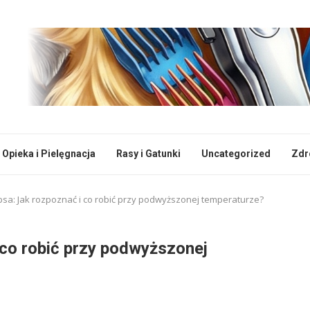
Opieka i Pielęgnacja
Rasy i Gatunki
Uncategorized
Zdr
psa: Jak rozpoznać i co robić przy podwyższonej temperaturze?
 co robić przy podwyższonej