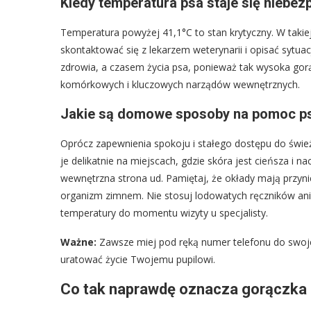
Kiedy temperatura psa staje się niebez
Temperatura powyżej 41,1°C to stan krytyczny. W takiej 
skontaktować się z lekarzem weterynarii i opisać sytua
zdrowia, a czasem życia psa, ponieważ tak wysoka go
komórkowych i kluczowych narządów wewnętrznych.
Jakie są domowe sposoby na pomoc p
Oprócz zapewnienia spokoju i stałego dostępu do świ
je delikatnie na miejscach, gdzie skóra jest cieńsza i n
wewnętrzna strona ud. Pamiętaj, że okłady mają przynie
organizm zimnem. Nie stosuj lodowatych ręczników an
temperatury do momentu wizyty u specjalisty.
Ważne:
Zawsze miej pod ręką numer telefonu do swoj
uratować życie Twojemu pupilowi.
Co tak naprawdę oznacza gorączka