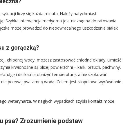
pieczna?
sytuacji liczy się każda minuta. Należy natychmiast
cję. Szybka interwencja medyczna jest niezbędna do ratowania
rączka może prowadzić do nieodwracalnego uszkodzenia białek
su z gorączką?
eżej, chłodnej wody, możesz zastosować chłodne okłady. Umieść
aczynia krwionośne są bliżej powierzchni – kark, brzuch, pachwiny,
ść ulgę i delikatnie obniżyć temperaturę, a nie szokować
i nie polewaj psa zimną wodą. Celem jest stopniowe wyrównanie
ego weterynarza. W nagłych wypadkach szybki kontakt może
 u psa? Zrozumienie podstaw