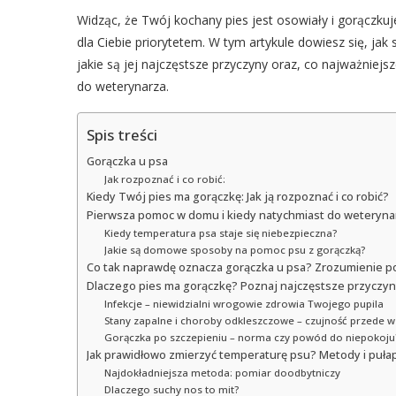
Widząc, że Twój kochany pies jest osowiały i gorączkuj
dla Ciebie priorytetem. W tym artykule dowiesz się, j
jakie są jej najczęstsze przyczyny oraz, co najważniej
do weterynarza.
Spis treści
Gorączka u psa
Jak rozpoznać i co robić:
Kiedy Twój pies ma gorączkę: Jak ją rozpoznać i co robić?
Pierwsza pomoc w domu i kiedy natychmiast do weteryna
Kiedy temperatura psa staje się niebezpieczna?
Jakie są domowe sposoby na pomoc psu z gorączką?
Co tak naprawdę oznacza gorączka u psa? Zrozumienie 
Dlaczego pies ma gorączkę? Poznaj najczęstsze przyczy
Infekcje – niewidzialni wrogowie zdrowia Twojego pupila
Stany zapalne i choroby odkleszczowe – czujność przede w
Gorączka po szczepieniu – norma czy powód do niepokoju
Jak prawidłowo zmierzyć temperaturę psu? Metody i puła
Najdokładniejsza metoda: pomiar doodbytniczy
Dlaczego suchy nos to mit?