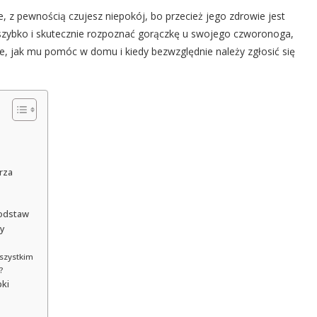
e, z pewnością czujesz niepokój, bo przecież jego zdrowie jest
ak szybko i skutecznie rozpoznać gorączkę u swojego czworonoga,
sze, jak mu pomóc w domu i kiedy bezwzględnie należy zgłosić się
rza
podstaw
ny
szystkim
?
pki