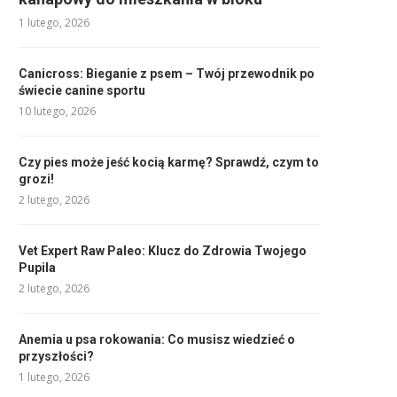
1 lutego, 2026
Canicross: Bieganie z psem – Twój przewodnik po
świecie canine sportu
10 lutego, 2026
Czy pies może jeść kocią karmę? Sprawdź, czym to
grozi!
2 lutego, 2026
Vet Expert Raw Paleo: Klucz do Zdrowia Twojego
Pupila
2 lutego, 2026
Anemia u psa rokowania: Co musisz wiedzieć o
przyszłości?
1 lutego, 2026