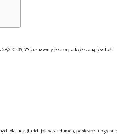
es 39,2°C–39,5°C, uznawany jest za podwyższoną (wartości
ych dla ludzi (takich jak paracetamol), ponieważ mogą one