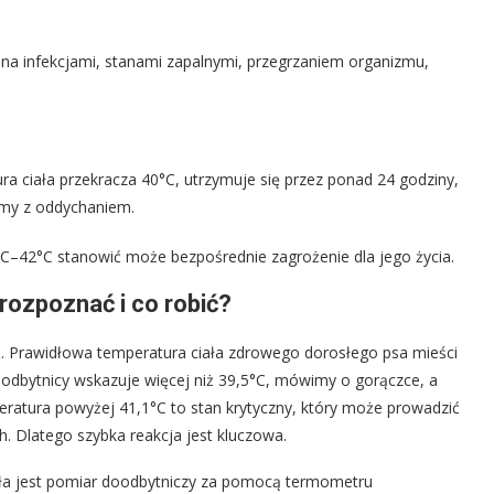
infekcjami, stanami zapalnymi, przegrzaniem organizmu,
tura ciała przekracza 40°C, utrzymuje się przez ponad 24 godziny,
emy z oddychaniem.
°C–42°C stanowić może bezpośrednie zagrożenie dla jego życia.
rozpoznać i co robić?
ć. Prawidłowa temperatura ciała zdrowego dorosłego psa mieści
 odbytnicy wskazuje więcej niż 39,5°C, mówimy o gorączce, a
eratura powyżej 41,1°C to stan krytyczny, który może prowadzić
 Dlatego szybka reakcja jest kluczowa.
ła jest pomiar doodbytniczy za pomocą termometru