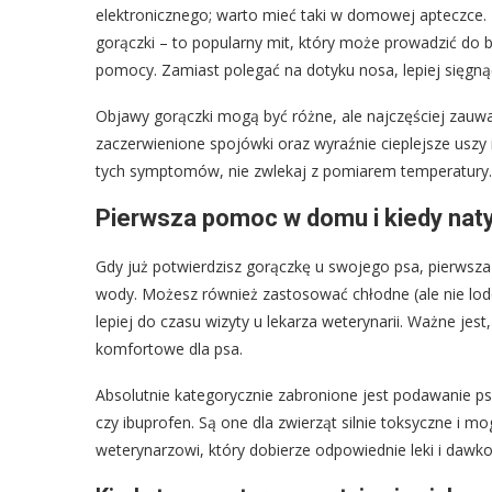
elektronicznego; warto mieć taki w domowej apteczce.
gorączki – to popularny mit, który może prowadzić do
pomocy. Zamiast polegać na dotyku nosa, lepiej sięgn
Objawy gorączki mogą być różne, ale najczęściej zauwa
zaczerwienione spojówki oraz wyraźnie cieplejsze uszy i
tych symptomów, nie zwlekaj z pomiarem temperatury.
Pierwsza pomoc w domu i kiedy nat
Gdy już potwierdzisz gorączkę u swojego psa, pierwsz
wody. Możesz również zastosować chłodne (ale nie lodo
lepiej do czasu wizyty u lekarza weterynarii. Ważne je
komfortowe dla psa.
Absolutnie kategorycznie zabronione jest podawanie ps
czy ibuprofen. Są one dla zwierząt silnie toksyczne i m
weterynarzowi, który dobierze odpowiednie leki i dawk