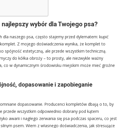
 najlepszy wybór dla Twojego psa?
 dla naszego psa, często stajemy przed dylematem: kupić
komplet. Z mojego doświadczenia wynika, że komplet to
ko spójność estetyczną, ale przede wszystkim techniczną.
myczy do kółka obroży – to prosty, ale niezwykle ważny
psa, co w dynamicznym środowisku miejskim może mieć groźne
jność, dopasowanie i zapobieganie
spomniane dopasowanie. Producenci kompletów dbają o to, by
, ale przede wszystkim odpowiednio dobrany pod kątem
zyko awarii i nagłego zerwania się psa podczas spaceru, co jest
 silnym psem. Wiem z własnego doświadczenia, jak stresujące