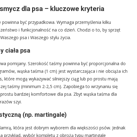
 smycz dla psa – kluczowe kryteria
ie powinna być przypadkowa. Wymaga przemyślenia kilku
eństwo i funkcjonalność na co dzień. Chodzi o to, by sprzęt
 Waszego psa i Waszego stylu życia.
 ciała psa
ywa pomijany. Szerokość taśmy powinna być proporcjonalna do
ogramów, wąska taśma (1 cm) jest wystarczająca i nie obciąża ich
as, które mogą wykazywać silniejszy ciąg lub po prostu mają
zej taśmy (minimum 2-2,5 cm). Zapobiega to wrzynaniu się
o prostu bardziej komfortowe dla psa. Zbyt wąska taśma dla
razów szyi.
styczną (np. martingale)
amrą, która jest dobrym wyborem dla większości psów. Jednak
 Na przykład, wybór kompletu z obrożą typu martingale