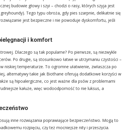
nej budowie głowy i szyi – chodzi o rasy, których szyja jest
reyhoundy). Tego typu obroża, gdy pies szarpnie, delikatnie się
rozwiązanie jest bezpieczne i nie powoduje dyskomfortu, jeśli
ielęgnacji i komfort
trowej. Dlaczego są tak popularne? Po pierwsze, są niezwykle
cerów. Po drugie, są stosunkowo łatwe w utrzymaniu czystości –
ć w niskiej temperaturze. To ogromne ułatwienie, zwłaszcza po
j, alternatywy takie jak Biothane oferują dodatkowe korzyści w
także są hipoalergiczne, co jest ważne dla psów z problemami
brudniejsze kałuże, więc wodoodporność to nie luksus, a
ieczeństwo
tosują inne rozwiązania poprawiające bezpieczeństwo. Mogą to
padkowemu rozpięciu, czy też mocniejsze nity i przeszycia.