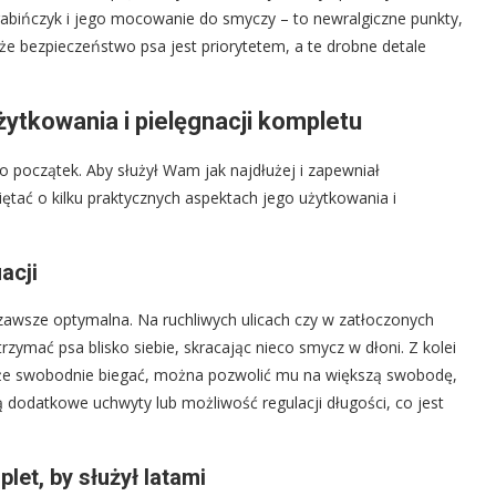
rabińczyk i jego mocowanie do smyczy – to newralgiczne punkty,
że bezpieczeństwo psa jest priorytetem, a te drobne detale
tkowania i pielęgnacji kompletu
 początek. Aby służył Wam jak najdłużej i zapewniał
ać o kilku praktycznych aspektach jego użytkowania i
acji
 zawsze optymalna. Na ruchliwych ulicach czy w zatłoczonych
rzymać psa blisko siebie, skracając nieco smycz w dłoni. Z kolei
oże swobodnie biegać, można pozwolić mu na większą swobodę,
 dodatkowe uchwyty lub możliwość regulacji długości, co jest
let, by służył latami