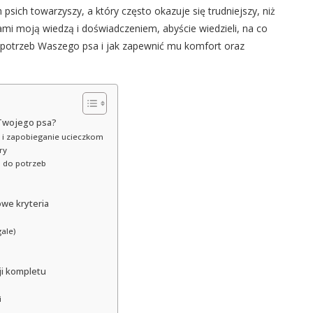
sich towarzyszy, a który często okazuje się trudniejszy, niż
mi moją wiedzą i doświadczeniem, abyście wiedzieli, na co
 potrzeb Waszego psa i jak zapewnić mu komfort oraz
 Twojego psa?
 i zapobieganie ucieczkom
ry
a do potrzeb
a
owe kryteria
ale)
ji kompletu
i