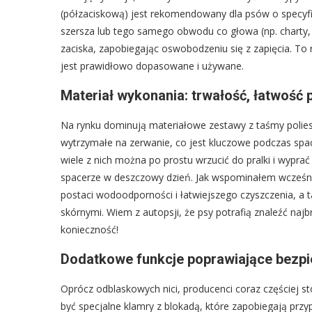
(półzaciskową) jest rekomendowany dla psów o specyficz
szersza lub tego samego obwodu co głowa (np. charty, g
zaciska, zapobiegając oswobodzeniu się z zapięcia. To 
jest prawidłowo dopasowane i używane.
Materiał wykonania: trwałość, łatwość p
Na rynku dominują materiałowe zestawy z taśmy polies
wytrzymałe na zerwanie, co jest kluczowe podczas spa
wiele z nich można po prostu wrzucić do pralki i wypra
spacerze w deszczowy dzień. Jak wspominałem wcześnie
postaci wodoodporności i łatwiejszego czyszczenia, a 
skórnymi. Wiem z autopsji, że psy potrafią znaleźć naj
konieczność!
Dodatkowe funkcje poprawiające bezp
Oprócz odblaskowych nici, producenci coraz częściej s
być specjalne klamry z blokadą, które zapobiegają przy