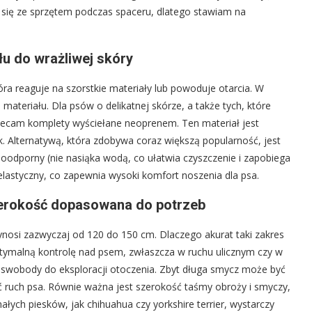
e się ze sprzętem podczas spaceru, dlatego stawiam na
łu do wrażliwej skóry
óra reaguje na szorstkie materiały lub powoduje otarcia. W
ateriału. Dla psów o delikatnej skórze, a także tych, które
olecam komplety wyściełane neoprenem. Ten materiał jest
k. Alternatywą, która zdobywa coraz większą popularność, jest
doodporny (nie nasiąka wodą, co ułatwia czyszczenie i zapobiega
lastyczny, co zapewnia wysoki komfort noszenia dla psa.
szerokość dopasowana do potrzeb
osi zazwyczaj od 120 do 150 cm. Dlaczego akurat taki zakres
ptymalną kontrolę nad psem, zwłaszcza w ruchu ulicznym czy w
 swobody do eksploracji otoczenia. Zbyt długa smycz może być
ć ruch psa. Równie ważna jest szerokość taśmy obroży i smyczy,
ałych piesków, jak chihuahua czy yorkshire terrier, wystarczy