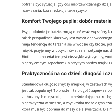
potrafią być sytuacje, gdy coś nieprzewidzianego dziej
rozwiązania, które redukują takie ryzyko.
Komfort Twojego pupila: dobór materia
Psy, podobnie jak ludzie, mogą mieć wrażliwą skórę, kt
takich przypadkach kluczowy jest wybór odpowiedniego m
mają tendencję do tarzania się w wodzie czy błocie, p
miękki, przyjemny w dotyku i świetnie amortyzuje nacis
Biothane – materiał ten jest niezwykle wytrzymały, wo
nieprzyjemnym zapachom), a przy tym bardzo miękki i e
Praktyczność na co dzień: długość i 
Standardowa długość smyczy miejskiej w zestawach wyn
jest tak popularny? To proste – ta długość zapewnia o
zatłoczonych miejscach, jednocześnie dając mu trochę
niepraktyczna w mieście, a zbyt krótka może ogranicza
która musi być dobrana do masy ciała zwierzęcia. Dla m