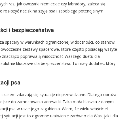
zych ras, jak owczarki niemieckie czy labradory, zaleca się
 rozłożyć nacisk na szyję psa i zapobiega potencjalnym
ci i bezpieczeństwa
a spacery w warunkach ograniczonej widoczności, co stanowi
 nowoczesne zestawy spacerowe, które często posiadają wszyte
ale znacząco poprawiają widoczność Waszego duetu dla
bsolutnie kluczowe dla bezpieczeństwa. To mały dodatek, który
acji psa
, czasem zdarzają się sytuacje nieprzewidziane. Dlatego obroża
iejsce do zamocowania adresatki. Taka mała blaszka z danymi
acji psa w razie jego zagubienia. Wiem, że wielu właścicieli
ej sytuacji jest to ogromne ułatwienie zarówno dla Was, jak i dla