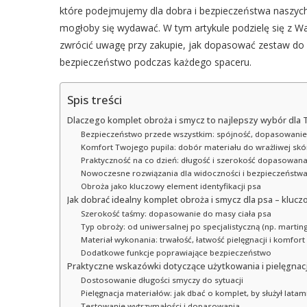
które podejmujemy dla dobra i bezpieczeństwa naszych p
mogłoby się wydawać. W tym artykule podzielę się z Wa
zwrócić uwagę przy zakupie, jak dopasować zestaw do
bezpieczeństwo podczas każdego spaceru.
Spis treści
Dlaczego komplet obroża i smycz to najlepszy wybór dla
Bezpieczeństwo przede wszystkim: spójność, dopasowanie
Komfort Twojego pupila: dobór materiału do wrażliwej skó
Praktyczność na co dzień: długość i szerokość dopasowan
Nowoczesne rozwiązania dla widoczności i bezpieczeństw
Obroża jako kluczowy element identyfikacji psa
Jak dobrać idealny komplet obroża i smycz dla psa – klucz
Szerokość taśmy: dopasowanie do masy ciała psa
Typ obroży: od uniwersalnej po specjalistyczną (np. marting
Materiał wykonania: trwałość, łatwość pielęgnacji i komfort
Dodatkowe funkcje poprawiające bezpieczeństwo
Praktyczne wskazówki dotyczące użytkowania i pielęgnac
Dostosowanie długości smyczy do sytuacji
Pielęgnacja materiałów: jak dbać o komplet, by służył latam
Testowanie wytrzymałości i dopasowania