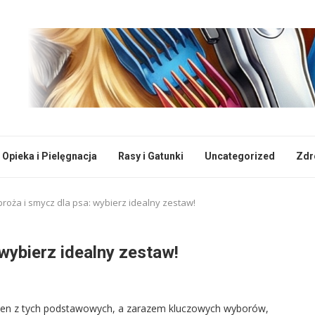
Opieka i Pielęgnacja
Rasy i Gatunki
Uncategorized
Zdr
roża i smycz dla psa: wybierz idealny zestaw!
wybierz idealny zestaw!
den z tych podstawowych, a zarazem kluczowych wyborów,