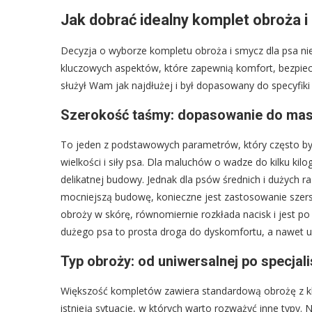
Jak dobrać idealny komplet obroża i
Decyzja o wyborze kompletu obroża i smycz dla psa n
kluczowych aspektów, które zapewnią komfort, bezpiecz
służył Wam jak najdłużej i był dopasowany do specyfiki
Szerokość taśmy: dopasowanie do masy
To jeden z podstawowych parametrów, który często b
wielkości i siły psa. Dla maluchów o wadze do kilku kil
delikatnej budowy. Jednak dla psów średnich i dużych r
mocniejszą budowę, konieczne jest zastosowanie szers
obroży w skórę, równomiernie rozkłada nacisk i jest p
dużego psa to prosta droga do dyskomfortu, a nawet u
Typ obroży: od uniwersalnej po specjali
Większość kompletów zawiera standardową obrożę z kl
istnieją sytuacje, w których warto rozważyć inne typy.