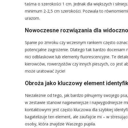
taśma o szerokości 1 cm. Jednak dla większych i silniejs
minimum 2-2,5 cm szerokości. Pozwala to równomiernie
urazom.
Nowoczesne rozwiązania dla widocznoś
Spanie po zmroku czy wczesnym rankiem często oznacz
potencjalne zagrożenie. Dlatego tak bardzo doceniam
nici odblaskowe lub elementy fluorescencyjne. Te det
kierowców, rowerzystów czy innych pieszych, co jest a
może uratować życie!
Obroża jako kluczowy element identyfik
Niezależnie od tego, jak bardzo pilnujemy swojego psa
w zestawie stanowi najpewniejsze i najwygodniejsze m
kontaktowymi jest często kluczowa dla szybkiej identyfik
bagatelizuje ten element, ale zaufajcie mi – w stresując
osoby, która znajdzie Waszego pupila.