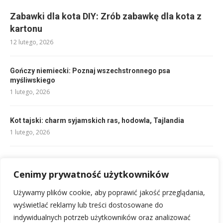
Zabawki dla kota DIY: Zrób zabawkę dla kota z
kartonu
12 lutego, 2026
Gończy niemiecki: Poznaj wszechstronnego psa
myśliwskiego
1 lutego, 2026
Kot tajski: charm syjamskich ras, hodowla, Tajlandia
1 lutego, 2026
Nagła zmiana karmy u psa: poradnik krok po kroku
Cenimy prywatność użytkowników
2 lutego, 2026
Używamy plików cookie, aby poprawić jakość przeglądania,
Pekińczyk: Wszystko, co musisz wiedzieć o tej rasie
wyświetlać reklamy lub treści dostosowane do
1 lutego, 2026
indywidualnych potrzeb użytkowników oraz analizować