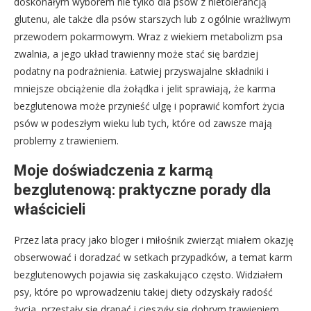
doskonałym wyborem nie tylko dla psów z nietolerancją
glutenu, ale także dla psów starszych lub z ogólnie wrażliwym
przewodem pokarmowym. Wraz z wiekiem metabolizm psa
zwalnia, a jego układ trawienny może stać się bardziej
podatny na podrażnienia. Łatwiej przyswajalne składniki i
mniejsze obciążenie dla żołądka i jelit sprawiają, że karma
bezglutenowa może przynieść ulgę i poprawić komfort życia
psów w podeszłym wieku lub tych, które od zawsze mają
problemy z trawieniem.
Moje doświadczenia z karmą
bezglutenową: praktyczne porady dla
właścicieli
Przez lata pracy jako bloger i miłośnik zwierząt miałem okazję
obserwować i doradzać w setkach przypadków, a temat karm
bezglutenowych pojawia się zaskakująco często. Widziałem
psy, które po wprowadzeniu takiej diety odzyskały radość
życia, przestały się drapać i cieszyły się dobrym trawieniem.