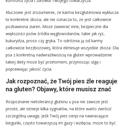
komfortu życia i zdrowia Twojego towarzysza.
Kluczowe jest zrozumienie, że karma bezglutenowa wyklucza
te konkretne zboża, ale nie oznacza to, że jest całkowicie
pozbawiona ziaren. Może zawierać inne, bezpieczne dla
większości psów źródła węglowodanów, takie jak ryż,
kukurydza, proso czy gryka. To odróżnia ją od karmy
całkowicie bezzbożowej, która eliminuje wszystkie zboża. Dla
psa z konkretną nadwrażliwością na gluten wprowadzenie
takiej diety może być przełomem, przynosząc ulgę i
poprawiając jakość życia.
Jak rozpoznać, że Twój pies źle reaguje
na gluten? Objawy, które musisz znać
Rozpoznanie nietolerancji glutenu u psa nie zawsze jest
proste, ale istnieje kilka sygnałów, na które warto zwrócić
szczególną uwagę. Jeśli Twój pies cierpi na nawracające
biegunki, często towarzyszą im gazy i wzdęcia, może to być