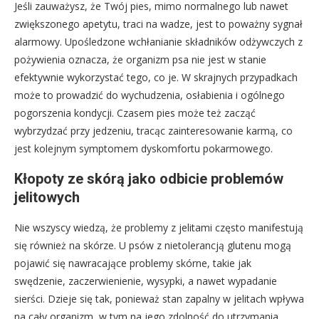
Jeśli zauważysz, że Twój pies, mimo normalnego lub nawet
zwiększonego apetytu, traci na wadze, jest to poważny sygnał
alarmowy. Upośledzone wchłanianie składników odżywczych z
pożywienia oznacza, że organizm psa nie jest w stanie
efektywnie wykorzystać tego, co je. W skrajnych przypadkach
może to prowadzić do wychudzenia, osłabienia i ogólnego
pogorszenia kondycji. Czasem pies może też zacząć
wybrzydzać przy jedzeniu, tracąc zainteresowanie karmą, co
jest kolejnym symptomem dyskomfortu pokarmowego.
Kłopoty ze skórą jako odbicie problemów
jelitowych
Nie wszyscy wiedzą, że problemy z jelitami często manifestują
się również na skórze. U psów z nietolerancją glutenu mogą
pojawić się nawracające problemy skórne, takie jak
swędzenie, zaczerwienienie, wysypki, a nawet wypadanie
sierści. Dzieje się tak, ponieważ stan zapalny w jelitach wpływa
na cały organizm, w tym na jego zdolność do utrzymania