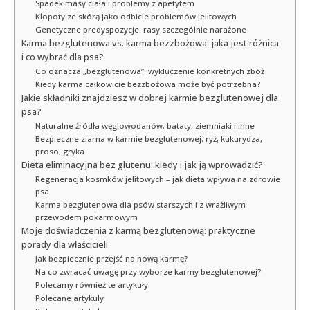
Spadek masy ciała i problemy z apetytem
Kłopoty ze skórą jako odbicie problemów jelitowych
Genetyczne predyspozycje: rasy szczególnie narażone
Karma bezglutenowa vs. karma bezzbożowa: jaka jest różnica
i co wybrać dla psa?
Co oznacza „bezglutenowa”: wykluczenie konkretnych zbóż
Kiedy karma całkowicie bezzbożowa może być potrzebna?
Jakie składniki znajdziesz w dobrej karmie bezglutenowej dla
psa?
Naturalne źródła węglowodanów: bataty, ziemniaki i inne
Bezpieczne ziarna w karmie bezglutenowej: ryż, kukurydza,
proso, gryka
Dieta eliminacyjna bez glutenu: kiedy i jak ją wprowadzić?
Regeneracja kosmków jelitowych – jak dieta wpływa na zdrowie
psa
Karma bezglutenowa dla psów starszych i z wrażliwym
przewodem pokarmowym
Moje doświadczenia z karmą bezglutenową: praktyczne
porady dla właścicieli
Jak bezpiecznie przejść na nową karmę?
Na co zwracać uwagę przy wyborze karmy bezglutenowej?
Polecamy również te artykuły:
Polecane artykuły