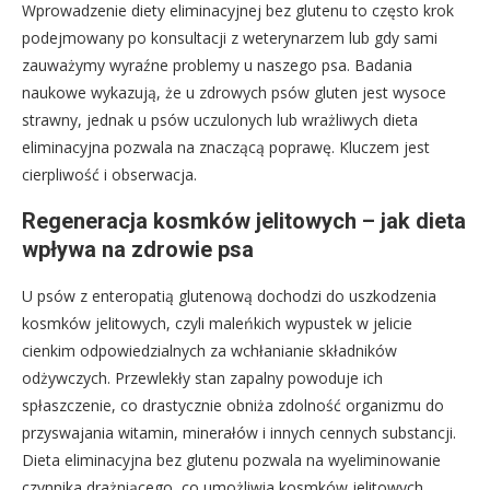
Wprowadzenie diety eliminacyjnej bez glutenu to często krok
podejmowany po konsultacji z weterynarzem lub gdy sami
zauważymy wyraźne problemy u naszego psa. Badania
naukowe wykazują, że u zdrowych psów gluten jest wysoce
strawny, jednak u psów uczulonych lub wrażliwych dieta
eliminacyjna pozwala na znaczącą poprawę. Kluczem jest
cierpliwość i obserwacja.
Regeneracja kosmków jelitowych – jak dieta
wpływa na zdrowie psa
U psów z enteropatią glutenową dochodzi do uszkodzenia
kosmków jelitowych, czyli maleńkich wypustek w jelicie
cienkim odpowiedzialnych za wchłanianie składników
odżywczych. Przewlekły stan zapalny powoduje ich
spłaszczenie, co drastycznie obniża zdolność organizmu do
przyswajania witamin, minerałów i innych cennych substancji.
Dieta eliminacyjna bez glutenu pozwala na wyeliminowanie
czynnika drażniącego, co umożliwia kosmków jelitowych