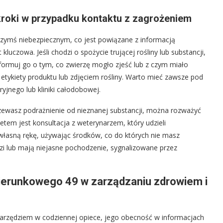
kroki w przypadku kontaktu z zagrożeniem
 czymś niebezpiecznym, co jest powiązane z informacją
luczowa. Jeśli chodzi o spożycie trującej rośliny lub substancji,
nformuj go o tym, co zwierzę mogło zjeść lub z czym miało
z etykiety produktu lub zdjęciem rośliny. Warto mieć zawsze pod
yjnego lub kliniki całodobowej.
rzewasz podrażnienie od nieznanej substancji, można rozważyć
etem jest konsultacja z weterynarzem, który udzieli
a własną rękę, używając środków, co do których nie masz
dzi lub mają niejasne pochodzenie, sygnalizowane przez
ierunkowego 49 w zarządzaniu zdrowiem i
arzędziem w codziennej opiece, jego obecność w informacjach