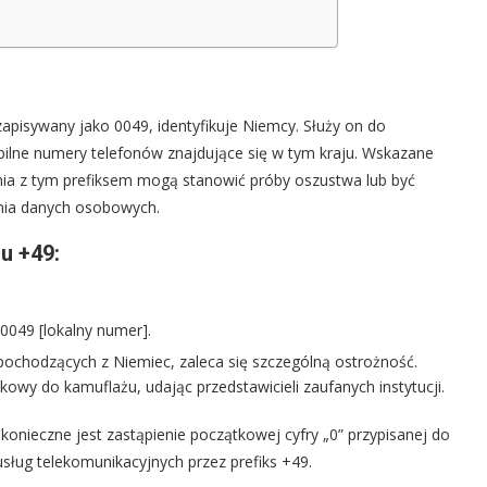
apisywany jako 0049, identyfikuje Niemcy. Służy on do
bilne numery telefonów znajdujące się w tym kraju. Wskazane
nia z tym prefiksem mogą stanowić próby oszustwa lub być
nia danych osobowych.
u +49:
0049 [lokalny numer].
ochodzących z Niemiec, zaleca się szczególną ostrożność.
owy do kamuflażu, udając przedstawicieli zaufanych instytucji.
onieczne jest zastąpienie początkowej cyfry „0” przypisanej do
sług telekomunikacyjnych przez prefiks +49.