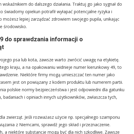
skaźnikiem do dalszego działania. Traktuj go jako sygnał do
ko świadomy opiekun potrafił wyłapać potencjalne ryzyka i
 możesz lepiej zarządzać zdrowiem swojego pupila, unikając
e środowisko.
 do sprawdzania informacji o
ąt
ojego psa lub kota, zawsze warto zwrócić uwagę na etykietę.
 z tego kraju, a na opakowaniu widnieje numer kierunkowy 49, to
awdzenie. Niektóre firmy mogą umieszczać ten numer jako
 czasem jest on powiązany z kodem produktu lub numerem partii.
nia polskie normy bezpieczeństwa i jest odpowiedni dla gatunku
h, badaniach i opiniach innych użytkowników, zwłaszcza tych,
la zwierząt. Jeśli rozważasz użycie np. specjalnego szamponu
wiązania z Niemcami, sprawdź jego skład i przeznaczenie.
kich, a niektóre substancje mogą być dla nich szkodliwe. Zawsze