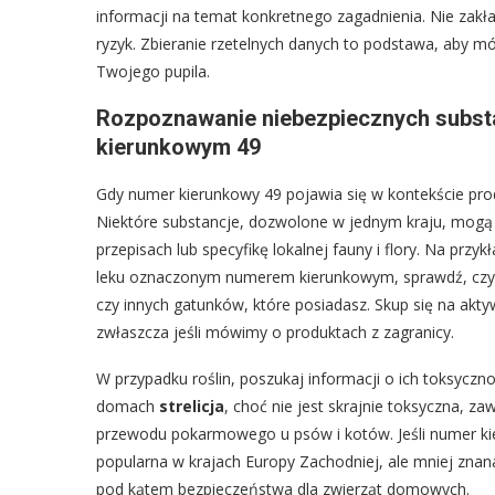
informacji na temat konkretnego zagadnienia. Nie zakład
ryzyk. Zbieranie rzetelnych danych to podstawa, aby m
Twojego pupila.
Rozpoznawanie niebezpiecznych substan
kierunkowym 49
Gdy numer kierunkowy 49 pojawia się w kontekście pro
Niektóre substancje, dozwolone w jednym kraju, mogą 
przepisach lub specyfikę lokalnej fauny i flory. Na przy
leku oznaczonym numerem kierunkowym, sprawdź, czy j
czy innych gatunków, które posiadasz. Skup się na akty
zwłaszcza jeśli mówimy o produktach z zagranicy.
W przypadku roślin, poszukaj informacji o ich toksyczn
domach
strelicja
, choć nie jest skrajnie toksyczna, 
przewodu pokarmowego u psów i kotów. Jeśli numer kieru
popularna w krajach Europy Zachodniej, ale mniej znan
pod kątem bezpieczeństwa dla zwierząt domowych.