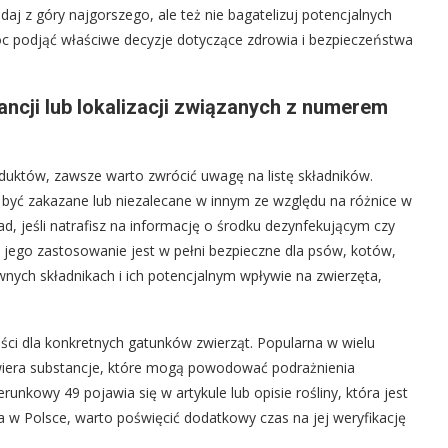
aj z góry najgorszego, ale też nie bagatelizuj potencjalnych
óc podjąć właściwe decyzje dotyczące zdrowia i bezpieczeństwa
cji lub lokalizacji związanych z numerem
duktów, zawsze warto zwrócić uwagę na listę składników.
być zakazane lub niezalecane w innym ze względu na różnice w
kład, jeśli natrafisz na informację o środku dezynfekującym czy
ego zastosowanie jest w pełni bezpieczne dla psów, kotów,
wnych składnikach i ich potencjalnym wpływie na zwierzęta,
ości dla konkretnych gatunków zwierząt. Popularna w wielu
zawiera substancje, które mogą powodować podrażnienia
nkowy 49 pojawia się w artykule lub opisie rośliny, która jest
a w Polsce, warto poświęcić dodatkowy czas na jej weryfikację