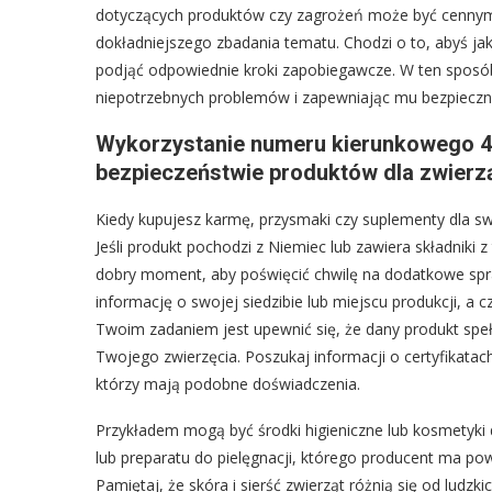
dotyczących produktów czy zagrożeń może być cennym w
dokładniejszego zbadania tematu. Chodzi o to, abyś ja
podjąć odpowiednie kroki zapobiegawcze. W ten sposób
niepotrzebnych problemów i zapewniając mu bezpieczn
Wykorzystanie numeru kierunkowego 49
bezpieczeństwie produktów dla zwierz
Kiedy kupujesz karmę, przysmaki czy suplementy dla sw
Jeśli produkt pochodzi z Niemiec lub zawiera składniki
dobry moment, aby poświęcić chwilę na dodatkowe spr
informację o swojej siedzibie lub miejscu produkcji, a
Twoim zadaniem jest upewnić się, że dany produkt speł
Twojego zwierzęcia. Poszukaj informacji o certyfikatac
którzy mają podobne doświadczenia.
Przykładem mogą być środki higieniczne lub kosmetyki d
lub preparatu do pielęgnacji, którego producent ma po
Pamiętaj, że skóra i sierść zwierząt różnią się od ludz