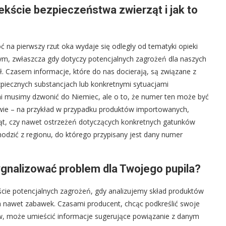
kście bezpieczeństwa zwierząt i jak to
 na pierwszy rzut oka wydaje się odległy od tematyki opieki
m, zwłaszcza gdy dotyczy potencjalnych zagrożeń dla naszych
ł. Czasem informacje, które do nas docierają, są związane z
piecznych substancjach lub konkretnymi sytuacjami
mi musimy dzwonić do Niemiec, ale o to, że numer ten może być
twie – na przykład w przypadku produktów importowanych,
t, czy nawet ostrzeżeń dotyczących konkretnych gatunków
chodzić z regionu, do którego przypisany jest dany numer
gnalizować problem dla Twojego pupila?
ście potencjalnych zagrożeń, gdy analizujemy skład produktów
a nawet zabawek. Czasami producent, chcąc podkreślić swoje
, może umieścić informacje sugerujące powiązanie z danym