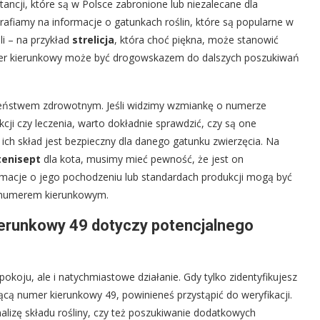
ancji, które są w Polsce zabronione lub niezalecane dla
rafiamy na informacje o gatunkach roślin, które są popularne w
li – na przykład
strelicja
, która choć piękna, może stanowić
mer kierunkowy może być drogowskazem do dalszych poszukiwań
czeństwem zdrowotnym. Jeśli widzimy wzmiankę o numerze
ji czy leczenia, warto dokładnie sprawdzić, czy są one
ich skład jest bezpieczny dla danego gatunku zwierzęcia. Na
tenisept
dla kota, musimy mieć pewność, że jest on
rmacje o jego pochodzeniu lub standardach produkcji mogą być
 numerem kierunkowym.
kierunkowy 49 dotyczy potencjalnego
koju, ale i natychmiastowe działanie. Gdy tylko zidentyfikujesz
ącą numer kierunkowy 49, powinieneś przystąpić do weryfikacji.
alizę składu rośliny, czy też poszukiwanie dodatkowych