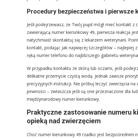
Procedury bezpieczeństwa i pierwsze 
Jeśli podejrzewasz, że Twój pupil mógł mieć kontakt z
zawierającą numer kierunkowy 49, pierwsza reakcja jest k
natychmiast skontaktuj się z lekarzem weterynarii. Poi
kontakt, podając jak najwięcej szczegółów – najlepiej 
ręką numer telefonu do najbliższego gabinetu weterynar
W przypadku kontaktu ze skórą lub oczami, jeśli podej
delikatne przemycie czystą wodą. Jednak zawsze prioryt
precyzyjnych instrukcji. Nie próbuj leczyć zwierzęcia n
pewności – zwłaszcza jeśli są one przeznaczone dla lu
międzynarodowy numer kierunkowy.
Praktyczne zastosowanie numeru k
opieką nad zwierzęciem
Choć numer kierunkowy 49 rzadko jest bezpośrednim n