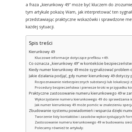
a fraza „kierunkowy 49” może być kluczem do zrozumie
tym artykule pokażę Wam, jak interpretować ten sygnał
przedstawiając praktyczne wskazówki i sprawdzone m
każdej sytuacji.
Spis treści
Kierunkowy 49
Kluczowe informacje dotyczące prefiksu +49:
Co oznacza „kierunkowy 49” w kontekście bezpieczeństwa 
Kiedy numer kierunkowy 49 może sygnalizować problem d
Jakie działania podjąć, gdy numer kierunkowy 49 dotyczy 
Rozpoznawanie niebezpiecznych substancji lub lokalizacj
Procedury bezpieczeństwa i pierwsze kroki w przypadku k
Praktyczne zastosowanie numeru kierunkowego 49 w zar
Wykorzystanie numeru kierunkowego 49 do sprawdzania in
Jak numer kierunkowy 49 może pomóc w znalezieniu specjal
Zbudowanie systemu powiadomień i wsparcia dzięki nu
Tworzenie listy kontaktów i zasobów wykorzystujących f
Zastosowanie numeru kierunkowego 49 w budowaniu sieci
Polecamy również te artykuły: