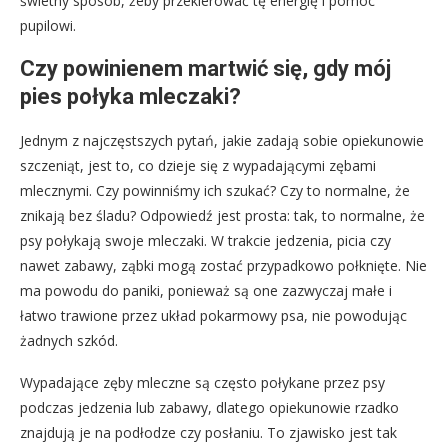
świetny sposób, żeby przekierować tę energię i pomóc
pupilowi.
Czy powinienem martwić się, gdy mój
pies połyka mleczaki?
Jednym z najczęstszych pytań, jakie zadają sobie opiekunowie
szczeniąt, jest to, co dzieje się z wypadającymi zębami
mlecznymi. Czy powinniśmy ich szukać? Czy to normalne, że
znikają bez śladu? Odpowiedź jest prosta: tak, to normalne, że
psy połykają swoje mleczaki. W trakcie jedzenia, picia czy
nawet zabawy, ząbki mogą zostać przypadkowo połknięte. Nie
ma powodu do paniki, ponieważ są one zazwyczaj małe i
łatwo trawione przez układ pokarmowy psa, nie powodując
żadnych szkód.
Wypadające zęby mleczne są często połykane przez psy
podczas jedzenia lub zabawy, dlatego opiekunowie rzadko
znajdują je na podłodze czy posłaniu. To zjawisko jest tak