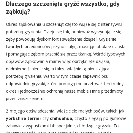
Dlaczego szczenięta gryźć wszystko, gdy
ząbkują?
Okres ząbkowania u szczeniąt często wiąże się z intensywną
potrzebą gryzienia. Dzieje się tak, ponieważ wyrzynające się
zęby powodują dyskomfort i swędzenie dziąseł. Gryzienie
twardych przedmiotów przynosi ulgę, masując obolałe dziąsła
i pomagając zębom przebić się przez tkankę. Wśród typowych
objawów ząbkowania mamy więc obrzęknięte dziąsła,
nadmierne ślinienie się, a także właśnie tę nieustającą
potrzebę gryzienia. Warto w tym czasie zapewnić psu
odpowiednie gryzaki, które pomogą mu przetrwać ten trudny
okres i jednocześnie ochronią nasze meble i inne przedmioty
przed zniszczeniem.
Z mojego doświadczenia, właściciele małych psów, takich jak
yorkshire terrier
czy
chihuahua
, często sięgają po gumowe
zabawki z wypustkami lub specjalne, chłodzące gryzaki. To