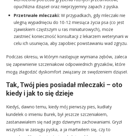
opuchlizna dziąseł oraz nieprzyjemny zapach z pyska.
Przetrwałe mleczaki:
W przypadkach, gdy mleczaki nie
ulegną wypadnięciu do 10-12 miesiąca życia psa (co jest
zjawiskiem częstszym u ras miniaturowych), może
zaistnieć konieczność konsultacji z lekarzem weterynarii w
celu ich usunięcia, aby zapobiec powstawaniu wad zgryzu.
Podczas okresu, w którym następuje wymiana zębów, zaleca
się zapewnienie szczeniakowi odpowiednich gryzaków, które
mogą złagodzić dyskomfort związany ze swędzeniem dziąseł.
Tak, Twój pies posiadał mleczaki – oto
kiedy i jak to się dzieje
Kiedyś, dawno temu, kiedy mój pierwszy pies, kudłaty
kundelek o imieniu Burek, był jeszcze szczeniakiem,
zastanawiałem się nad jego dziwnymi zachowaniami. Gryzł
wszystko w zasięgu pyska, a ja martwiłem się, czy to