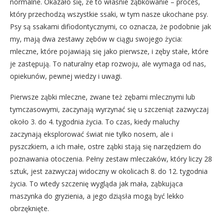
normalne. Okazało się, że to właśnie ząbkowanie – proces,
który przechodzą wszystkie ssaki, w tym nasze ukochane psy.
Psy są ssakami difiodontycznymi, co oznacza, że podobnie jak
my, mają dwa zestawy zębów w ciągu swojego życia:
mleczne, które pojawiają się jako pierwsze, i zęby stałe, które
je zastępują. To naturalny etap rozwoju, ale wymaga od nas,
opiekunów, pewnej wiedzy i uwagi.
Pierwsze ząbki mleczne, zwane też zębami mlecznymi lub
tymczasowymi, zaczynają wyrzynać się u szczeniąt zazwyczaj
około 3. do 4. tygodnia życia. To czas, kiedy maluchy
zaczynają eksplorować świat nie tylko nosem, ale i
pyszczkiem, a ich małe, ostre ząbki stają się narzędziem do
poznawania otoczenia. Pełny zestaw mleczaków, który liczy 28
sztuk, jest zazwyczaj widoczny w okolicach 8. do 12. tygodnia
życia. To wtedy szczenię wygląda jak mała, ząbkująca
maszynka do gryzienia, a jego dziąsła mogą być lekko
obrzęknięte.