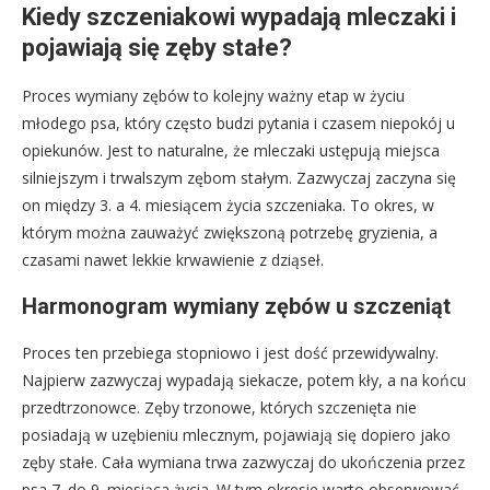
Kiedy szczeniakowi wypadają mleczaki i
pojawiają się zęby stałe?
Proces wymiany zębów to kolejny ważny etap w życiu
młodego psa, który często budzi pytania i czasem niepokój u
opiekunów. Jest to naturalne, że mleczaki ustępują miejsca
silniejszym i trwalszym zębom stałym. Zazwyczaj zaczyna się
on między 3. a 4. miesiącem życia szczeniaka. To okres, w
którym można zauważyć zwiększoną potrzebę gryzienia, a
czasami nawet lekkie krwawienie z dziąseł.
Harmonogram wymiany zębów u szczeniąt
Proces ten przebiega stopniowo i jest dość przewidywalny.
Najpierw zazwyczaj wypadają siekacze, potem kły, a na końcu
przedtrzonowce. Zęby trzonowe, których szczenięta nie
posiadają w uzębieniu mlecznym, pojawiają się dopiero jako
zęby stałe. Cała wymiana trwa zazwyczaj do ukończenia przez
psa 7. do 9. miesiąca życia. W tym okresie warto obserwować