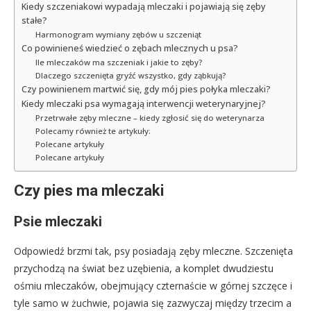
Kiedy szczeniakowi wypadają mleczaki i pojawiają się zęby
stałe?
Harmonogram wymiany zębów u szczeniąt
Co powinieneś wiedzieć o zębach mlecznych u psa?
Ile mleczaków ma szczeniak i jakie to zęby?
Dlaczego szczenięta gryźć wszystko, gdy ząbkują?
Czy powinienem martwić się, gdy mój pies połyka mleczaki?
Kiedy mleczaki psa wymagają interwencji weterynaryjnej?
Przetrwałe zęby mleczne – kiedy zgłosić się do weterynarza
Polecamy również te artykuły:
Polecane artykuły
Polecane artykuły
Czy pies ma mleczaki
Psie mleczaki
Odpowiedź brzmi tak, psy posiadają zęby mleczne. Szczenięta
przychodzą na świat bez uzębienia, a komplet dwudziestu
ośmiu mleczaków, obejmujący czternaście w górnej szczęce i
tyle samo w żuchwie, pojawia się zazwyczaj między trzecim a