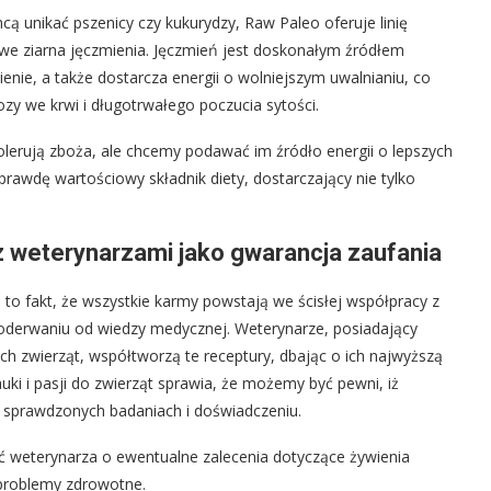
hcą unikać pszenicy czy kukurydzy, Raw Paleo oferuje linię
owe ziarna jęczmienia. Jęczmień jest doskonałym źródłem
nie, a także dostarcza energii o wolniejszym uwalnianiu, co
zy we krwi i długotrwałego poczucia sytości.
olerują zboża, ale chcemy podawać im źródło energii o lepszych
prawdę wartościowy składnik diety, dostarczający nie tylko
 weterynarzami jako gwarancja zaufania
to fakt, że wszystkie karmy powstają we ścisłej współpracy z
 oderwaniu od wiedzy medycznej. Weterynarze, posiadający
ych zwierząt, współtworzą te receptury, dbając o ich najwyższą
uki i pasji do zwierząt sprawia, że możemy być pewni, iż
 sprawdzonych badaniach i doświadczeniu.
 weterynarza o ewentualne zalecenia dotyczące żywienia
 problemy zdrowotne.