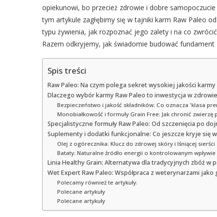
opiekunowi, bo przecież zdrowie i dobre samopoczucie 
tym artykule zagłębimy się w tajniki karm Raw Paleo od
typu żywienia, jak rozpoznać jego zalety i na co zwróc
Razem odkryjemy, jak świadomie budować fundament z
Spis treści
Raw Paleo: Na czym polega sekret wysokiej jakości karmy
Dlaczego wybór karmy Raw Paleo to inwestycja w zdrowie
Bezpieczeństwo i jakość składników: Co oznacza 'klasa pr
Monobiałkowość i formuły Grain Free: Jak chronić zwierz
Specjalistyczne formuły Raw Paleo: Od szczenięcia po dojrz
Suplementy i dodatki funkcjonalne: Co jeszcze kryje się 
Olej z ogórecznika: Klucz do zdrowej skóry i lśniącej sierści
Bataty: Naturalne źródło energii o kontrolowanym wpływie
Linia Healthy Grain: Alternatywa dla tradycyjnych zbóż w p
Wet Expert Raw Paleo: Współpraca z weterynarzami jako 
Polecamy również te artykuły:
Polecane artykuły
Polecane artykuły