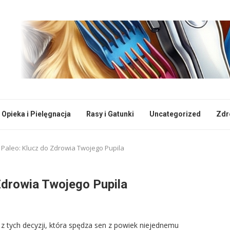
Opieka i Pielęgnacja
Rasy i Gatunki
Uncategorized
Zdr
 Paleo: Klucz do Zdrowia Twojego Pupila
Zdrowia Twojego Pupila
z tych decyzji, która spędza sen z powiek niejednemu