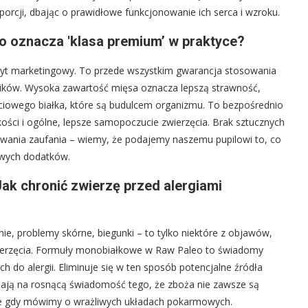
orcji, dbając o prawidłowe funkcjonowanie ich serca i wzroku.
o oznacza 'klasa premium’ w praktyce?
wyt marketingowy. To przede wszystkim gwarancja stosowania
ników. Wysoka zawartość mięsa oznacza lepszą strawność,
iowego białka, które są budulcem organizmu. To bezpośrednio
 kości i ogólne, lepsze samopoczucie zwierzęcia. Brak sztucznych
wania zaufania – wiemy, że podajemy naszemu pupilowi to, co
liwych dodatków.
ak chronić zwierzę przed alergiami
e, problemy skórne, biegunki – to tylko niektóre z objawów,
wierzęcia. Formuły monobiałkowe w Raw Paleo to świadomy
ch do alergii. Eliminuje się w ten sposób potencjalne źródła
ają na rosnącą świadomość tego, że zboża nie zawsze są
nie gdy mówimy o wrażliwych układach pokarmowych.