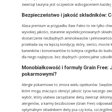
zwierząt tauryna jest oczywiście wzbogaceniem każdej p
Bezpieczeństwo i jakość składników: C
Klasa premium w przypadku Raw Paleo to nie tylko ch
wysokiej jakości, starannie wyselekcjonowanych skład
dostarczenie niezbędnych aminokwasów i pełnowartośc
przekłada się na lepszą kondycję skóry, sierści, mocne
barwników i konserwantów to kolejna cegiełka do budo
dla niego najlepsze, bez zbędnych i potencjalnie szkod
Monobiałkowość i formuły Grain Free: J
pokarmowymi?
Alergie pokarmowe to zmora wielu opiekunów. Swędzeni
które mogą znacząco obniżyć jakość życia naszego z
wybór, który ułatwia zarządzanie dietą zwierząt skłonny
alergenów, a karmy bezzbożowe (Grain Free) odpowiad
optymalnym składnikiem diety psa czy kota, szczegól