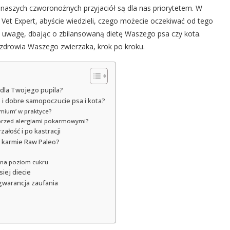
naszych czworonożnych przyjaciół są dla nas priorytetem. W
 Vet Expert, abyście wiedzieli, czego możecie oczekiwać od tego
ić uwagę, dbając o zbilansowaną dietę Waszego psa czy kota.
drowia Waszego zwierzaka, krok po kroku.
 dla Twojego pupila?
 i dobre samopoczucie psa i kota?
emium’ w praktyce?
ę przed alergiami pokarmowymi?
ałość i po kastracji
w karmie Raw Paleo?
 na poziom cukru
siej diecie
gwarancja zaufania