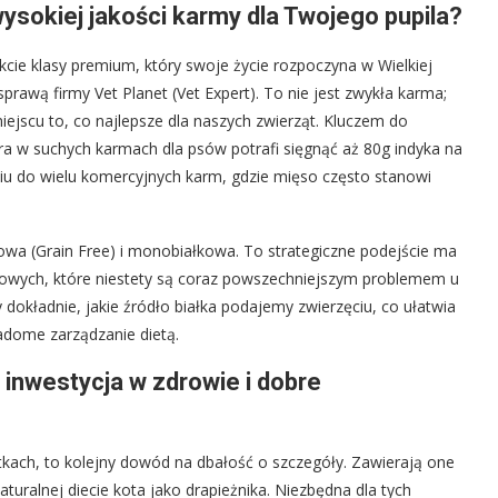
ysokiej jakości karmy dla Twojego pupila?
e klasy premium, który swoje życie rozpoczyna w Wielkiej
 sprawą firmy Vet Planet (Vet Expert). To nie jest zwykła karma;
ejscu to, co najlepsze dla naszych zwierząt. Kluczem do
ra w suchych karmach dla psów potrafi sięgnąć aż 80g indyka na
u do wielu komercyjnych karm, gdzie mięso często stanowi
żowa (Grain Free) i monobiałkowa. To strategiczne podejście ma
rmowych, które niestety są coraz powszechniejszym problemem u
dokładnie, jakie źródło białka podajemy zwierzęciu, co ułatwia
adome zarządzanie dietą.
inwestycja w zdrowie i dobre
ach, to kolejny dowód na dbałość o szczegóły. Zawierają one
turalnej diecie kota jako drapieżnika. Niezbędna dla tych