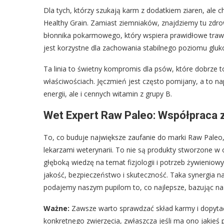
Dla tych, którzy szukają karm z dodatkiem ziaren, ale c
Healthy Grain. Zamiast ziemniaków, znajdziemy tu zdr
błonnika pokarmowego, który wspiera prawidłowe trawie
jest korzystne dla zachowania stabilnego poziomu gluko
Ta linia to świetny kompromis dla psów, które dobrze t
właściwościach. Jęczmień jest często pomijany, a to na
energii, ale i cennych witamin z grupy B.
Wet Expert Raw Paleo: Współpraca z
To, co buduje największe zaufanie do marki Raw Paleo, 
lekarzami weterynarii. To nie są produkty stworzone w
głęboką wiedzę na temat fizjologii i potrzeb żywieniow
jakość, bezpieczeństwo i skuteczność. Taka synergia na
podajemy naszym pupilom to, co najlepsze, bazując na
Ważne:
Zawsze warto sprawdzać skład karmy i dopytać
konkretnego zwierzęcia, zwłaszcza jeśli ma ono jakieś