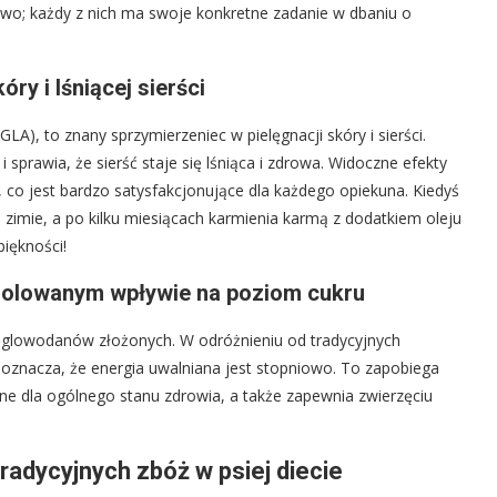
kowo; każdy z nich ma swoje konkretne zadanie w dbaniu o
ry i lśniącej sierści
A), to znany sprzymierzeniec w pielęgnacji skóry i sierści.
sprawia, że sierść staje się lśniąca i zdrowa. Widoczne efekty
 co jest bardzo satysfakcjonujące dla każdego opiekuna. Kiedyś
zimie, a po kilku miesiącach karmienia karmą z dodatkiem oleju
piękności!
ntrolowanym wpływie na poziom cukru
węglowodanów złożonych. W odróżnieniu od tradycyjnych
 oznacza, że energia uwalniana jest stopniowo. To zapobiega
ne dla ogólnego stanu zdrowia, a także zapewnia zwierzęciu
tradycyjnych zbóż w psiej diecie