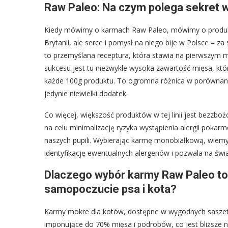
Raw Paleo: Na czym polega sekret w
Kiedy mówimy o karmach Raw Paleo, mówimy o produkci
Brytanii, ale serce i pomysł na niego bije w Polsce – za
to przemyślana receptura, która stawia na pierwszym mi
sukcesu jest tu niezwykle wysoka zawartość mięsa, któ
każde 100g produktu. To ogromna różnica w porównani
jedynie niewielki dodatek.
Co więcej, większość produktów w tej linii jest bezzbo
na celu minimalizację ryzyka wystąpienia alergii poka
naszych pupili. Wybierając karmę monobiałkową, wiemy 
identyfikację ewentualnych alergenów i pozwala na świ
Dlaczego wybór karmy Raw Paleo to 
samopoczucie psa i kota?
Karmy mokre dla kotów, dostępne w wygodnych saszetk
imponujące do 70% mięsa i podrobów, co jest bliższe na