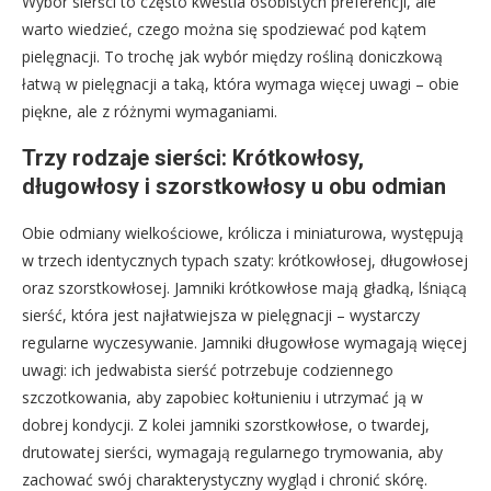
Wybór sierści to często kwestia osobistych preferencji, ale
warto wiedzieć, czego można się spodziewać pod kątem
pielęgnacji. To trochę jak wybór między rośliną doniczkową
łatwą w pielęgnacji a taką, która wymaga więcej uwagi – obie
piękne, ale z różnymi wymaganiami.
Trzy rodzaje sierści: Krótkowłosy,
długowłosy i szorstkowłosy u obu odmian
Obie odmiany wielkościowe, królicza i miniaturowa, występują
w trzech identycznych typach szaty: krótkowłosej, długowłosej
oraz szorstkowłosej. Jamniki krótkowłose mają gładką, lśniącą
sierść, która jest najłatwiejsza w pielęgnacji – wystarczy
regularne wyczesywanie. Jamniki długowłose wymagają więcej
uwagi: ich jedwabista sierść potrzebuje codziennego
szczotkowania, aby zapobiec kołtunieniu i utrzymać ją w
dobrej kondycji. Z kolei jamniki szorstkowłose, o twardej,
drutowatej sierści, wymagają regularnego trymowania, aby
zachować swój charakterystyczny wygląd i chronić skórę.