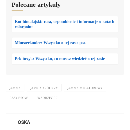
Polecane artykuły
Kot himalajski: rasa, usposobienie i informacje o kotach
colorpoint
Münsterlander: Wszystko o tej rasie psa.
Pekińczyk: Wszystko, co musisz wiedzieć o tej rasie
JAMNIK
JAMNIK KRÓLICZY
JAMNIK MINIATUROWY
RASY PSÓW
WZORZEC FCI
OSKA