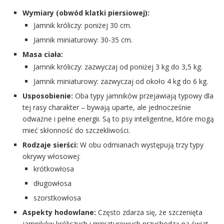
Wymiary (obwód klatki piersiowej):
Jamnik króliczy: poniżej 30 cm.
Jamnik miniaturowy: 30-35 cm.
Masa ciała:
Jamnik króliczy: zazwyczaj od poniżej 3 kg do 3,5 kg.
Jamnik miniaturowy: zazwyczaj od około 4 kg do 6 kg.
Usposobienie:
Oba typy jamników przejawiają typowy dla
tej rasy charakter – bywają uparte, ale jednocześnie
odważne i pełne energii. Są to psy inteligentne, które mogą
mieć skłonność do szczekliwości.
Rodzaje sierści:
W obu odmianach występują trzy typy
okrywy włosowej:
krótkowłosa
długowłosa
szorstkowłosa
Aspekty hodowlane:
Często zdarza się, że szczenięta
jamników króliczych i miniaturowych przychodzą na świat