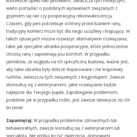
kontekście opieki nad jamnikiem, zwłaszcza tym mniejszym,
warto pomyśleć o podobnych wyzwaniach związanych z
gojeniem się ran czy pooperacyjną rekonwalescencją.
Czasem, gdy pies potrzebuje ochrony przed lizaniem rany,
tradycyjny kołnierz może być dla niego uciążliwy i krępujący. W
takich sytuacjach można rozważyć alternatywne rozwiązania,
takie jak specjalne ubranka pooperacyjne, które jednocześnie
chronią ranę i zapewniają psu komfort. W przypadku
jamników, ze względu na ich specyficzną budowę, ważne jest,
aby takie ubranka były dobrze dopasowane i nie krępowały
ruchów, zwłaszcza tych związanych z kręgosłupem. Zawsze
skonsultuj się z weterynarzem, jakie rozwiązanie będzie
najlepsze dla Twojego pupila. Zapobieganie problemom,
podobnie jak w przypadku roślin, jest zawsze łatwiejsze niż ich
leczenie!
Zapamiętaj:
W przypadku problemów zdrowotnych lub
behawioralnych, zawsze konsultuj się z weterynarzem lub
specjalistą. Nie próbuj leczyć zwierzęcia „domowymi