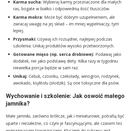
Karma sucha:
Wybieraj karmy przeznaczone dla małych
ras, bogate w białko i odpowiednią ilość tłuszczów.
Karma mokra:
Może być dobrym uzupełnieniem, ale
zwracaj uwagę na jej skład – im mniej wypełniaczy, tym
lepiej.
Przysmaki:
Używaj ich rozsądnie, najlepiej podczas
szkolenia. Unikaj produktów wysoko przetworzonych.
Gotowane mięso (np. serca drobiowe):
Podawaj jako
dodatek, nie jako podstawę diety. Kilka razy w tygodniu
niewielka porcja będzie w sam raz.
Unikaj:
Cebuli, czosnku, czekolady, winogron, rodzynek,
awokado, ksylitolu (słodzik). Są one toksyczne dla psów.
Wychowanie i szkolenie: Jak oswoić małego
jamnika?
Małe jamniki, zarówno królicze, jak i miniaturowe, potrafią być
uparte i niezależne, co czyni je fascynującymi, ale czasem też
wymagającymi towarzyszami. Kluczem do sukcesu jest