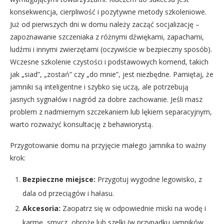
konsekwencja, cierpliwość i pozytywne metody szkoleniowe.
Już od pierwszych dni w domu należy zacząć socjalizację –
zapoznawanie szczeniaka z różnymi dźwiękami, zapachami,
ludźmi i innymi zwierzętami (oczywiście w bezpieczny sposób).
Wczesne szkolenie czystości i podstawowych komend, takich
jak „siad”, „zostań” czy „do mnie”, jest niezbędne. Pamiętaj, że
jamniki są inteligentne i szybko się uczą, ale potrzebują
jasnych sygnałów i nagród za dobre zachowanie. Jeśli masz
problem z nadmiernym szczekaniem lub lękiem separacyjnym,
warto rozważyć konsultację z behawiorystą.
Przygotowanie domu na przyjęcie małego jamnika to ważny
krok:
Bezpieczne miejsce:
Przygotuj wygodne legowisko, z
dala od przeciągów i hałasu.
Akcesoria:
Zaopatrz się w odpowiednie miski na wodę i
karmę, smycz, obrożę lub szelki (w przypadku jamników