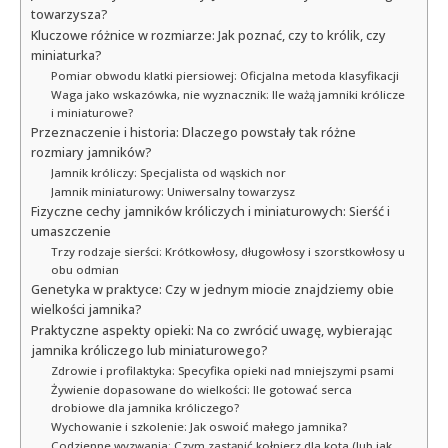
towarzysza?
Kluczowe różnice w rozmiarze: Jak poznać, czy to królik, czy
miniaturka?
Pomiar obwodu klatki piersiowej: Oficjalna metoda klasyfikacji
Waga jako wskazówka, nie wyznacznik: Ile ważą jamniki królicze
i miniaturowe?
Przeznaczenie i historia: Dlaczego powstały tak różne
rozmiary jamników?
Jamnik króliczy: Specjalista od wąskich nor
Jamnik miniaturowy: Uniwersalny towarzysz
Fizyczne cechy jamników króliczych i miniaturowych: Sierść i
umaszczenie
Trzy rodzaje sierści: Krótkowłosy, długowłosy i szorstkowłosy u
obu odmian
Genetyka w praktyce: Czy w jednym miocie znajdziemy obie
wielkości jamnika?
Praktyczne aspekty opieki: Na co zwrócić uwagę, wybierając
jamnika króliczego lub miniaturowego?
Zdrowie i profilaktyka: Specyfika opieki nad mniejszymi psami
Żywienie dopasowane do wielkości: Ile gotować serca
drobiowe dla jamnika króliczego?
Wychowanie i szkolenie: Jak oswoić małego jamnika?
Codzienne wyzwania: Czym zastąpić kołnierz dla kota (lub jak