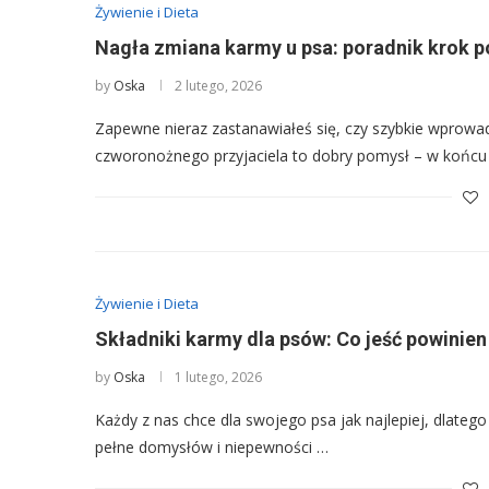
Żywienie i Dieta
Nagła zmiana karmy u psa: poradnik krok p
by
Oska
2 lutego, 2026
Zapewne nieraz zastanawiałeś się, czy szybkie wprowa
czworonożnego przyjaciela to dobry pomysł – w końc
Żywienie i Dieta
Składniki karmy dla psów: Co jeść powinien
by
Oska
1 lutego, 2026
Każdy z nas chce dla swojego psa jak najlepiej, dlate
pełne domysłów i niepewności …