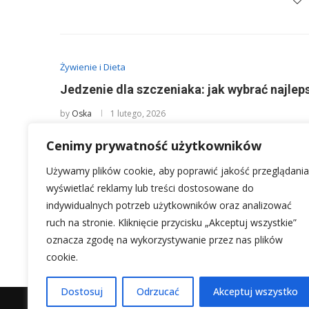
Żywienie i Dieta
Jedzenie dla szczeniaka: jak wybrać najlep
by
Oska
1 lutego, 2026
Wybór odpowiedniego jedzenia dla szczeniaka to jedna z
Cenimy prywatność użytkowników
nowy opiekun – od tego, co …
Używamy plików cookie, aby poprawić jakość przeglądania
wyświetlać reklamy lub treści dostosowane do
indywidualnych potrzeb użytkowników oraz analizować
ruch na stronie. Kliknięcie przycisku „Akceptuj wszystkie”
1
2
oznacza zgodę na wykorzystywanie przez nas plików
cookie.
Dostosuj
Odrzucać
Akceptuj wszystko