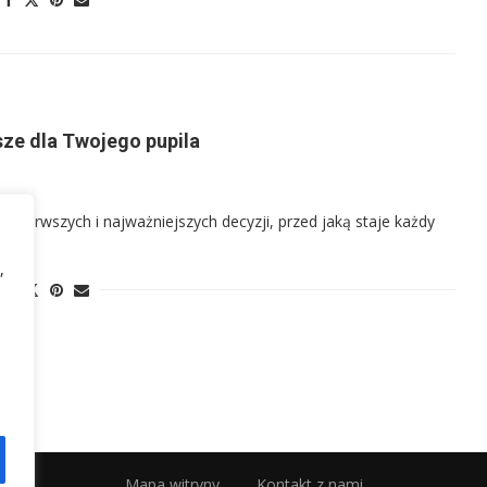
sze dla Twojego pupila
 pierwszych i najważniejszych decyzji, przed jaką staje każdy
,
Mapa witryny
Kontakt z nami