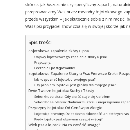
skórze, jak łuszczenie czy specyficzny zapach, natural
przeprowadzimy Was przez meandry łojotokowego zapale
przede wszystkim – jak skutecznie sobie z nim radzić
Wasz psi przyjaciel znów czuł się w swojej skórze jak naj
Spis treści
Łojotokowe zapalenie skóry u psa
Objawy łojotokowego zapalenia skóry u psa:
Przyczyny:
Leczenie i postępowanie:
Łojotokowe Zapalenie Skóry u Psa: Pierwsze Kroki i Rozp
Jak rozpoznać łojotok u swojego psa?
Czy problem łojotoku jest groźny dla mojego psa?
Dwie Twarze Łojotoku: Suchy i Tłusty
Seborrhoea sicca: Gdy sierść staje się łupieżem
Seborrhoea oleosa: Nadmiar tłuszczu i nieprzyjemny zapa
Przyczyny Łojotoku: Od Genów po Alergie
Łojotok pierwotny: Dziedziczna skłonność u niektórych ras
Kiedy łojotok jest objawem czegoś więcej?
Wiek psa a łojotok: Na co zwrócić uwagę?