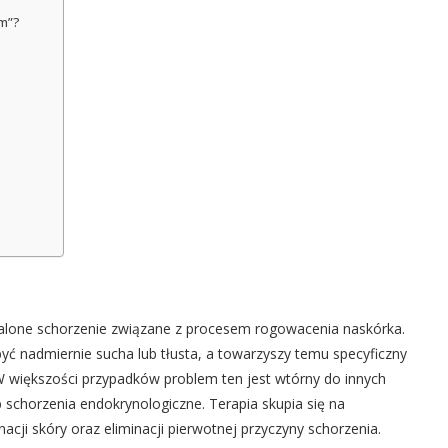
em”?
walone schorzenie związane z procesem rogowacenia naskórka.
ć nadmiernie sucha lub tłusta, a towarzyszy temu specyficzny
W większości przypadków problem ten jest wtórny do innych
ub schorzenia endokrynologiczne. Terapia skupia się na
ji skóry oraz eliminacji pierwotnej przyczyny schorzenia.