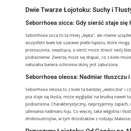
Dwie Twarze Łojotoku: Suchy i Tłust
Seborrhoea sicca: Gdy sierść staje się
Seborrhoea sicca to ta mniej „lepka”, ale równie uciążl
wszystkim białe lub szarawe płatki łupieżu, które mogą 
przesuszona, swędząca, a sierść może stracić swój blas
podrażnienie. Zwierzę może się drapać, co z kolei może
naturalna bariera ochronna skóry jest zaburzona.
Seborrhoea oleosa: Nadmiar tłuszczu i
Seborrhoea oleosa to z kolei ta bardziej „widoczna” i c
psa staje się tłusta, może wyglądać na brudną nawet tu
podrażniona. Charakterystyczny, nieprzyjemny zapach, c
utleniania nadmiaru łoju. Co więcej, taka wilgotna i tł
drobnoustrojów, w tym drożdżaków z rodzaju Malassezi