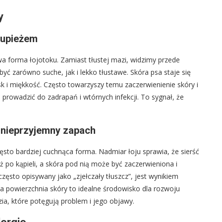
y
 łupieżem
iwa forma łojotoku. Zamiast tłustej mazi, widzimy przede
być zarówno suche, jak i lekko tłustawe. Skóra psa staje się
k i miękkość. Często towarzyszy temu zaczerwienienie skóry i
 prowadzić do zadrapań i wtórnych infekcji. To sygnał, że
 nieprzyjemny zapach
zęsto bardziej cuchnąca forma. Nadmiar łoju sprawia, że sierść
ż po kąpieli, a skóra pod nią może być zaczerwieniona i
zęsto opisywany jako „zjełczały tłuszcz”, jest wynikiem
usta powierzchnia skóry to idealne środowisko dla rozwoju
a, które potęgują problem i jego objawy.