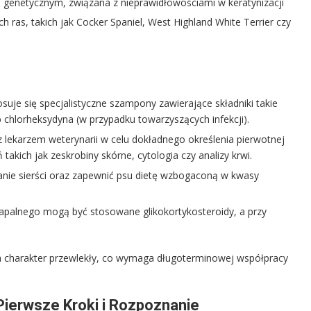
genetycznym, związana z nieprawidłowościami w keratynizacji
h ras, takich jak Cocker Spaniel, West Highland White Terrier czy
suje się specjalistyczne szampony zawierające składniki takie
ub chlorheksydyna (w przypadku towarzyszących infekcji).
 lekarzem weterynarii w celu dokładnego określenia pierwotnej
kich jak zeskrobiny skórne, cytologia czy analizy krwi.
nie sierści oraz zapewnić psu dietę wzbogaconą w kwasy
apalnego mogą być stosowane glikokortykosteroidy, a przy
 charakter przewlekły, co wymaga długoterminowej współpracy
Pierwsze Kroki i Rozpoznanie