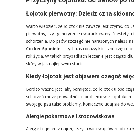
Przyczyny Łojotoku: Od Genów po Al
Łojotok pierwotny: Dziedziczna skłonno
Warto wiedzieć, że łojotok nie zawsze jest czymś, co „zł
pierwotny, czyli genetycznie uwarunkowany. Niestety, 
schorzenia. Do psów szczególnie narażonych należą na
Cocker Spaniele
. U tych ras objawy kliniczne często 
rok życia. W takich przypadkach leczenie jest często d
skóry w jak najlepszym stanie.
Kiedy łojotok jest objawem czegoś wię
Bardzo ważne jest, aby pamiętać, że łojotok u psa czę
schorzeń może prowadzić do problemów z łojotokiem, d
swojego psa takie problemy, koniecznie udaj się do wet
Alergie pokarmowe i środowiskowe
Alergie to jeden z najczęstszych winowajców łojotoku 