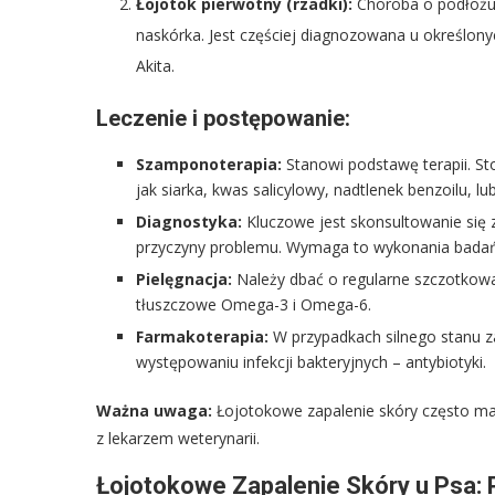
Łojotok pierwotny (rzadki):
Choroba o podłożu 
naskórka. Jest częściej diagnozowana u określonyc
Akita.
Leczenie i postępowanie:
Szamponoterapia:
Stanowi podstawę terapii. Sto
jak siarka, kwas salicylowy, nadtlenek benzoilu, l
Diagnostyka:
Kluczowe jest skonsultowanie się z
przyczyny problemu. Wymaga to wykonania badań ta
Pielęgnacja:
Należy dbać o regularne szczotkowa
tłuszczowe Omega-3 i Omega-6.
Farmakoterapia:
W przypadkach silnego stanu z
występowaniu infekcji bakteryjnych – antybiotyki.
Ważna uwaga:
Łojotokowe zapalenie skóry często ma
z lekarzem weterynarii.
Łojotokowe Zapalenie Skóry u Psa: 