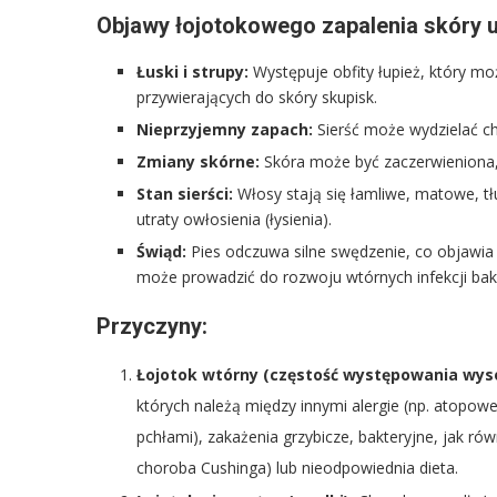
Objawy łojotokowego zapalenia skóry u
Łuski i strupy:
Występuje obfity łupież, który moż
przywierających do skóry skupisk.
Nieprzyjemny zapach:
Sierść może wydzielać ch
Zmiany skórne:
Skóra może być zaczerwieniona, 
Stan sierści:
Włosy stają się łamliwe, matowe, tł
utraty owłosienia (łysienia).
Świąd:
Pies odczuwa silne swędzenie, co objawia 
może prowadzić do rozwoju wtórnych infekcji bakt
Przyczyny:
Łojotok wtórny (częstość występowania wys
których należą między innymi alergie (np. atopowe 
pchłami), zakażenia grzybicze, bakteryjne, jak ró
choroba Cushinga) lub nieodpowiednia dieta.