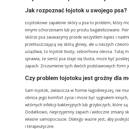
Jak rozpoznać łojotok u swojego psa?
Łojotokowe zapalenie skóry u psa to problem, który m
innymi schorzeniami lub po prostu bagatelizowane. Pier
skórze psa zauważymy przede wszystkim łupież i nadmie
przetłuszczającą się skórą głowy, ale u naszych czwor
uciążliwa, to łojotok tłusty, seborrhoea oleosa. Tutaj 
sprawia, że sierść psa staje się tłusta, może być poskl
zapach. Zrozumienie tych dwóch podstawowych form j
Czy problem łojotoku jest groźny dla 
Sam łojotok, zwłaszcza w formie łagodniejszej, nie mu
obniża jego komfort życia i może być sygnałem innyc
wtórnych infekcji bakteryjnych lub grzybiczych, które są
Dodatkowo, nieprzyjemny zapach i widoczne zmiany sk
własne samopoczucie. Dlatego ważne jest, aby podejść
i terapeutyczne.