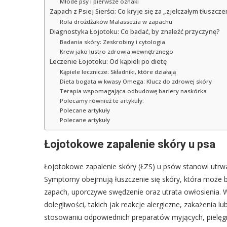
Młode psy i pierwsze oznaki
Zapach z Psiej Sierści: Co kryje się za „zjełczałym tłuszcz
Rola drożdżaków Malassezia w zapachu
Diagnostyka Łojotoku: Co badać, by znaleźć przyczynę?
Badania skóry: Zeskrobiny i cytologia
Krew jako lustro zdrowia wewnętrznego
Leczenie Łojotoku: Od kąpieli po dietę
Kąpiele lecznicze: Składniki, które działają
Dieta bogata w kwasy Omega: Klucz do zdrowej skóry
Terapia wspomagająca odbudowę bariery naskórka
Polecamy również te artykuły:
Polecane artykuły
Polecane artykuły
Łojotokowe zapalenie skóry u psa
Łojotokowe zapalenie skóry (ŁZS) u psów stanowi utr
Symptomy obejmują łuszczenie się skóry, która może by
zapach, uporczywe swędzenie oraz utrata owłosienia. 
dolegliwości, takich jak reakcje alergiczne, zakażenia l
stosowaniu odpowiednich preparatów myjących, pielęgnac