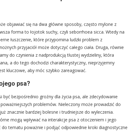
oże objawiać się na dwa główne sposoby, często mylone z
wsza forma to łojotok suchy, czyli seborrhoea sicca. Wtedy na
rne łuszczenie, które przypomina ludzki problem z
onożnych przyjaciół może dotyczyć całego ciała. Druga, równie
mamy do czynienia z nadprodukcją tłustej wydzieliny, która
ejana, a do tego dochodzi charakterystyczny, nieprzyjemny
est kluczowe, aby móc szybko zareagować.
mojego psa?
si być bezpośrednio groźny dla życia psa, ale zdecydowanie
h, poważniejszych problemów. Nieleczony może prowadzić do
 już znacznie bardziej bolesne i trudniejsze do wyleczenia.
órne mogą wpływać na interakcje psa z otoczeniem i jego
 do tematu poważnie i podjąć odpowiednie kroki diagnostyczne