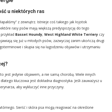
ergie
ść u niektórych ras
apaliśmy” z zewnątrz. Istnieje coś takiego jak łojotok
niektóre rasy psów mają większą predyspozycję do tego
 przykład
Basset Houndy
,
West Highland White Terriery
czy
pojawiają się już u młodych psów, zazwyczaj zanim ukończą drugi
ługoterminowe i skupia się na łagodzeniu objawów i utrzymaniu
cej?
sto jest jedynie objawem, a nie samą chorobą. Wiele innych
latego kluczowa jest dokładna diagnostyka. Jeśli zauważysz u
erynarza, aby wykluczyć inne przyczyny.
wtórnego. Sierść i skóra psa mogą reagować na określone