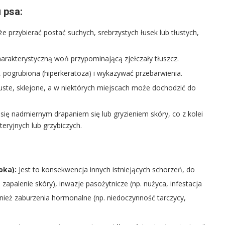
 psa:
e przybierać postać suchych, srebrzystych łusek lub tłustych,
arakterystyczną woń przypominającą zjełczały tłuszcz.
pogrubiona (hiperkeratoza) i wykazywać przebarwienia.
uste, sklejone, a w niektórych miejscach może dochodzić do
się nadmiernym drapaniem się lub gryzieniem skóry, co z kolei
eryjnych lub grzybiczych.
oka):
Jest to konsekwencja innych istniejących schorzeń, do
zapalenie skóry), inwazje pasożytnicze (np. nużyca, infestacja
wnież zaburzenia hormonalne (np. niedoczynność tarczycy,