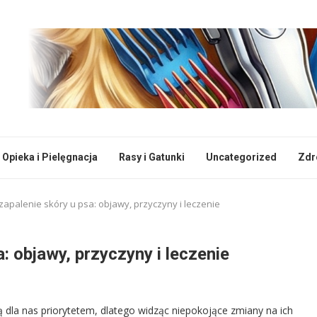
Opieka i Pielęgnacja
Rasy i Gatunki
Uncategorized
Zdr
apalenie skóry u psa: objawy, przyczyny i leczenie
: objawy, przyczyny i leczenie
ą dla nas priorytetem, dlatego widząc niepokojące zmiany na ich