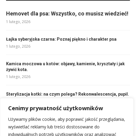
Hemovet dla psa: Wszystko, co musisz wiedzieć!
1 lutego, 2026
Łajka syberyjska czarna: Poznaj piękno i charakter psa
1 lutego, 2026
Kamica moczowa u kotów: objawy, kamienie, kryształy i jak
żywić kota.
1 lutego, 2026
Sterylizacja kotki: na czym polega? Rekonwalescencja, pupil.
1 lutego, 2026
Cenimy prywatność użytkowników
Używamy plików cookie, aby poprawić jakość przeglądania,
Jak sprawdzić czy pies ma gorączkę? Szybki poradnik dla
właścicieli
wyświetlać reklamy lub treści dostosowane do
1 lutego, 2026
indywidualnych potrzeb użytkowników oraz analizować