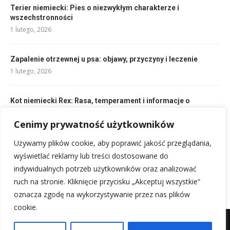
Terier niemiecki: Pies o niezwykłym charakterze i
wszechstronności
1 lutego, 2026
Zapalenie otrzewnej u psa: objawy, przyczyny i leczenie
1 lutego, 2026
Kot niemiecki Rex: Rasa, temperament i informacje o
opiekunie
Cenimy prywatność użytkowników
1 lutego, 2026
Używamy plików cookie, aby poprawić jakość przeglądania,
Gryfon Korthalsa: Idealny pies myśliwski i rodzinny
wyświetlać reklamy lub treści dostosowane do
1 lutego, 2026
indywidualnych potrzeb użytkowników oraz analizować
ruch na stronie. Kliknięcie przycisku „Akceptuj wszystkie”
oznacza zgodę na wykorzystywanie przez nas plików
cookie.
Mapa witryny
Kontakt z nami