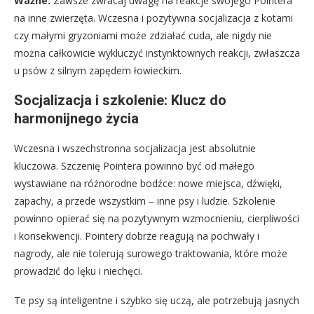
Ważne:
Zawsze zwracaj uwagę na reakcje swojego Pointera
na inne zwierzęta. Wczesna i pozytywna socjalizacja z kotami
czy małymi gryzoniami może zdziałać cuda, ale nigdy nie
można całkowicie wykluczyć instynktownych reakcji, zwłaszcza
u psów z silnym zapędem łowieckim.
Socjalizacja i szkolenie: Klucz do
harmonijnego życia
Wczesna i wszechstronna socjalizacja jest absolutnie
kluczowa. Szczenię Pointera powinno być od małego
wystawiane na różnorodne bodźce: nowe miejsca, dźwięki,
zapachy, a przede wszystkim – inne psy i ludzie. Szkolenie
powinno opierać się na pozytywnym wzmocnieniu, cierpliwości
i konsekwencji. Pointery dobrze reagują na pochwały i
nagrody, ale nie tolerują surowego traktowania, które może
prowadzić do lęku i niechęci.
Te psy są inteligentne i szybko się uczą, ale potrzebują jasnych