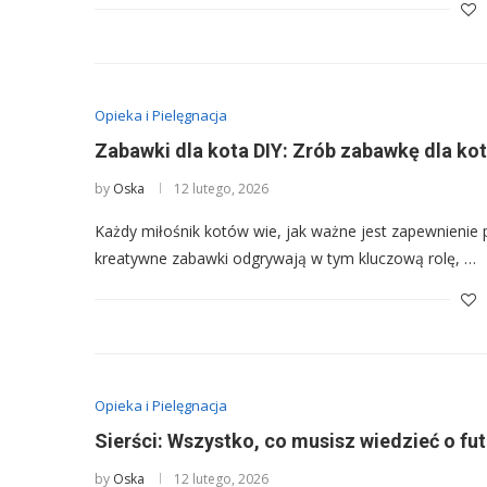
Opieka i Pielęgnacja
Zabawki dla kota DIY: Zrób zabawkę dla kot
by
Oska
12 lutego, 2026
Każdy miłośnik kotów wie, jak ważne jest zapewnienie p
kreatywne zabawki odgrywają w tym kluczową rolę, …
Opieka i Pielęgnacja
Sierści: Wszystko, co musisz wiedzieć o fu
by
Oska
12 lutego, 2026