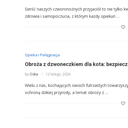
Sierść naszych czworonożnych przyjaciół to nie tylko k
zdrowia i samopoczucia, z którym każdy opiekun …
Opieka i Pielęgnacja
Obroża z dzwoneczkiem dla kota: bezpiecz
by
Oska
12 lutego, 2026
Wielu z nas, kochających swoich futrzastych towarzyszy
ochroną dzikiej przyrody, a temat obroży z …