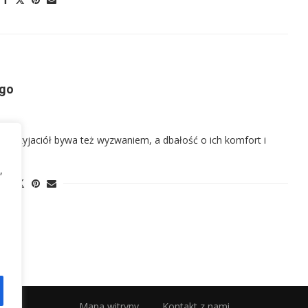
 go
ch przyjaciół bywa też wyzwaniem, a dbałość o ich komfort i
,
Mapa witryny
Kontakt z nami