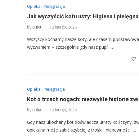
Opieka i Pielęgnacja
Jak wyczyścić kotu uszy: Higiena i pielęgn
by
Oska
12 lutego, 2026
Wszyscy kochamy nasze koty, ale czasem podstawowa h
wyzwaniem – szczególnie gdy nasz pupil …
Opieka i Pielęgnacja
Kot o trzech nogach: niezwykłe historie zw
by
Oska
12 lutego, 2026
Gdy nasz ukochany kot doświadcza utraty kończyny, zw
opiekuna może zabić szybciej z troski i niepewności. …