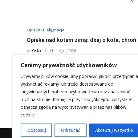
Opieka i Pielęgnacja
Opieka nad kotem zimą: dbaj o kota, chroń
by
Oska
11 lutego, 2026
Zima potrafi być piękną porą roku, ale dla naszych koci
Cenimy prywatność użytkowników
zdrowie staje …
Używamy plików cookie, aby poprawić jakość przeglądania
wyświetlać reklamy lub treści dostosowane do
indywidualnych potrzeb użytkowników oraz analizować
ruch na stronie. Kliknięcie przycisku „Akceptuj wszystkie”
2
1
3
4
oznacza zgodę na wykorzystywanie przez nas plików
cookie.
Dostosuj
Odrzucać
Akceptuj wszystko