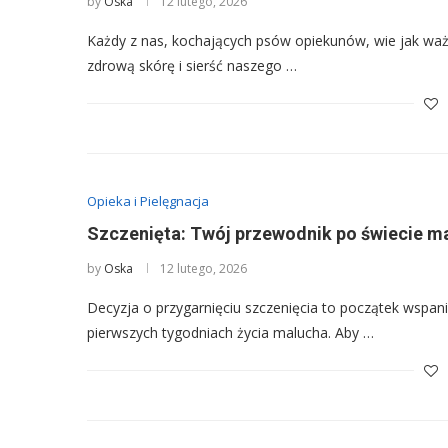
by
Oska
12 lutego, 2026
Każdy z nas, kochających psów opiekunów, wie jak ważn
zdrową skórę i sierść naszego …
Opieka i Pielęgnacja
Szczenięta: Twój przewodnik po świecie m
by
Oska
12 lutego, 2026
Decyzja o przygarnięciu szczenięcia to początek wspani
pierwszych tygodniach życia malucha. Aby …