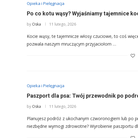
Opieka i Pielęgnacja
Po co kotu wąsy? Wyjaśniamy tajemnice ko
by
Oska
11 lutego, 2026
Kocie wąsy, te tajemnicze włosy czuciowe, to coś więce
pozwala naszym mruczącym przyjaciołom …
Opieka i Pielęgnacja
Paszport dla psa: Twój przewodnik po podr
by
Oska
11 lutego, 2026
Planujesz podróż z ukochanym czworonogiem lub po pr
niezbędne wymogi zdrowotne? Wyrobienie paszportu d