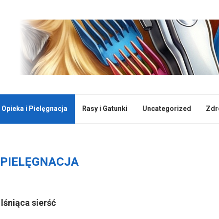
Opieka i Pielęgnacja
Rasy i Gatunki
Uncategorized
Zdr
I PIELĘGNACJA
lśniąca sierść