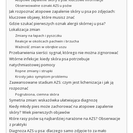
Obserwowalne oznaki AZS u psów
Jak rozpoznać atopowe zapalenie skóry u psa po zdjęciach:
kluczowe objawy, które musisz znać
Gdzie szukać pierwszych oznak alergii skórnej u psa?
Lokalizacja zmian
Zmiany na łapach i pyszczku
Reakcje w okolicach pachwin i brzucha
Ważność zmian w obrębie uszu
Przebarwienia sierści: sygnał, którego nie można zignorować
Wtórne infekcje: kiedy skóra psa potrzebuje
natychmiastowej pomocy
Ropne zmiany i strupki
Krosty jako symptom problemu
Zaawansowane stadium AZS: czym jest lichenizacja i jak ją
rozpoznać
Pogrubiona, ciemna skóra
Symetria zmian: wskazówka ułatwiająca diagnozę
Kiedy młody pies może zachorować na atopowe zapalenie
skóry? Wiek pierwszych objawów
Które rasy psów są najbardziej narażone na AZS? Obserwacje
z praktyki
Diagnoza AZS u psa: dlaczego samo zdjęcie to za mało