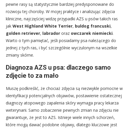
pewne rasy są statystycznie bardziej predysponowane do
rozwoju tej choroby. W mojej praktyce i analizując zdjęcia
kliniczne, najczęściej widzę przypadki AZS u psów takich ras
jak
West Highland White Terrier
,
buldog francuski
,
golden retriever
,
labrador
oraz
owczarek niemiecki
.
Warto o tym pamiętać, jeśli posiadamy psa należącego do
jednej z tych ras, i być szczególnie wyczulonym na wszelkie
zmiany skórne.
Diagnoza AZS u psa: dlaczego samo
zdjęcie to za mało
Muszę podkreślić, że chociaż zdjęcia są niezwykle pomocne w
identyfikacji potencjalnych objawów, postawienie ostatecznej
diagnozy atopowego zapalenia skóry wymaga pracy lekarza
weterynarii. Samo zobaczenie pewnych zmian na zdjęciu nie
gwarantuje, że jest to AZS. Istnieje wiele innych schorzeń,
które mogą dawać podobne objawy, dlatego kluczowe jest