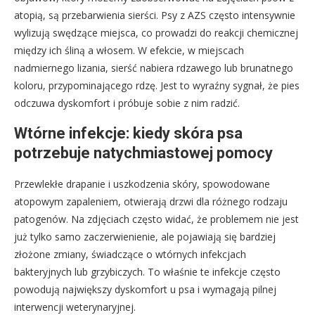
atopią, są przebarwienia sierści. Psy z AZS często intensywnie
wylizują swędzące miejsca, co prowadzi do reakcji chemicznej
między ich śliną a włosem. W efekcie, w miejscach
nadmiernego lizania, sierść nabiera rdzawego lub brunatnego
koloru, przypominającego rdzę. Jest to wyraźny sygnał, że pies
odczuwa dyskomfort i próbuje sobie z nim radzić.
Wtórne infekcje: kiedy skóra psa
potrzebuje natychmiastowej pomocy
Przewlekłe drapanie i uszkodzenia skóry, spowodowane
atopowym zapaleniem, otwierają drzwi dla różnego rodzaju
patogenów. Na zdjęciach często widać, że problemem nie jest
już tylko samo zaczerwienienie, ale pojawiają się bardziej
złożone zmiany, świadczące o wtórnych infekcjach
bakteryjnych lub grzybiczych. To właśnie te infekcje często
powodują największy dyskomfort u psa i wymagają pilnej
interwencji weterynaryjnej.