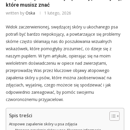
które musisz znać
written by
Oska
1 lutego, 2026
Widok zaczerwienionej, swędzącej skóry u ukochanego psa
potrafi być bardzo niepokojący, a powtarzające się problemy
skórne często skłaniają nas do poszukiwania wizualnych
wskazówek, które pomogłyby zrozumieć, co dzieje się z
naszym pupilem. W tym artykule, opierając się na moim
wieloletnim doświadczeniu w opiece nad zwierzętami,
przeprowadzę Was przez kluczowe objawy atopowego
zapalenia skóry u psów, które można zaobserwować na
zdjęciach, wyjaśnię, czego możecie się spodziewać i jak
odpowiednio zareagować, by pomóc swojemu
czworonożnemu przyjacielowi.
Spis treści
Atopowe zapalenie skóry u psa zdjęcia
Atopowe zapalenie skóry u psa: Kluczowe informacje