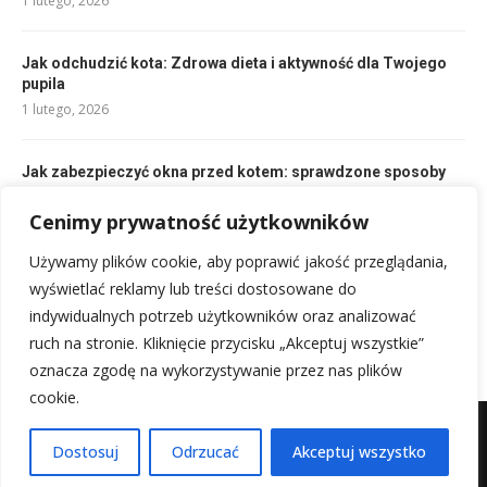
1 lutego, 2026
Jak odchudzić kota: Zdrowa dieta i aktywność dla Twojego
pupila
1 lutego, 2026
Jak zabezpieczyć okna przed kotem: sprawdzone sposoby
na zabezpieczenie okien
Cenimy prywatność użytkowników
5 lutego, 2026
Używamy plików cookie, aby poprawić jakość przeglądania,
Złamana łapa u kota: objawy, wypadek, co robić?
wyświetlać reklamy lub treści dostosowane do
1 lutego, 2026
indywidualnych potrzeb użytkowników oraz analizować
ruch na stronie. Kliknięcie przycisku „Akceptuj wszystkie”
oznacza zgodę na wykorzystywanie przez nas plików
cookie.
Mapa witryny
Kontakt z nami
Dostosuj
Odrzucać
Akceptuj wszystko
@2025 - Wszystkie prawa zastrzeżone.