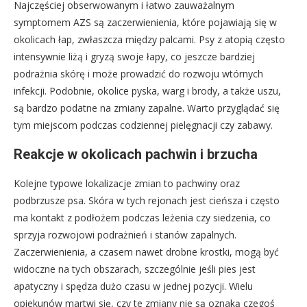
Najczęściej obserwowanym i łatwo zauważalnym
symptomem AZS są zaczerwienienia, które pojawiają się w
okolicach łap, zwłaszcza między palcami. Psy z atopią często
intensywnie liżą i gryzą swoje łapy, co jeszcze bardziej
podrażnia skórę i może prowadzić do rozwoju wtórnych
infekcji. Podobnie, okolice pyska, warg i brody, a także uszu,
są bardzo podatne na zmiany zapalne. Warto przyglądać się
tym miejscom podczas codziennej pielęgnacji czy zabawy.
Reakcje w okolicach pachwin i brzucha
Kolejne typowe lokalizacje zmian to pachwiny oraz
podbrzusze psa. Skóra w tych rejonach jest cieńsza i często
ma kontakt z podłożem podczas leżenia czy siedzenia, co
sprzyja rozwojowi podrażnień i stanów zapalnych.
Zaczerwienienia, a czasem nawet drobne krostki, mogą być
widoczne na tych obszarach, szczególnie jeśli pies jest
apatyczny i spędza dużo czasu w jednej pozycji. Wielu
opiekunów martwi się, czy te zmiany nie są oznaką czegoś