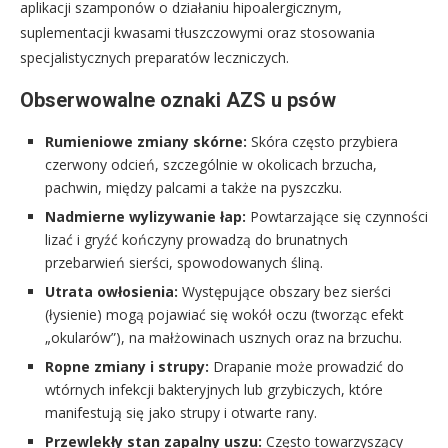
aplikacji szamponów o działaniu hipoalergicznym,
suplementacji kwasami tłuszczowymi oraz stosowania
specjalistycznych preparatów leczniczych.
Obserwowalne oznaki AZS u psów
Rumieniowe zmiany skórne:
Skóra często przybiera
czerwony odcień, szczególnie w okolicach brzucha,
pachwin, między palcami a także na pyszczku.
Nadmierne wylizywanie łap:
Powtarzające się czynności
lizać i gryźć kończyny prowadzą do brunatnych
przebarwień sierści, spowodowanych śliną.
Utrata owłosienia:
Występujące obszary bez sierści
(łysienie) mogą pojawiać się wokół oczu (tworząc efekt
„okularów”), na małżowinach usznych oraz na brzuchu.
Ropne zmiany i strupy:
Drapanie może prowadzić do
wtórnych infekcji bakteryjnych lub grzybiczych, które
manifestują się jako strupy i otwarte rany.
Przewlekły stan zapalny uszu:
Często towarzyszący