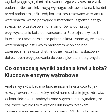
czy kot przyjmuje jakieś leki, które mogą wpływać na wyniki
badania. Niektóre leki mogą wymagać odstawienia na kilka dni
przed badaniem. Jeśli Twój kot jest zestresowany wizytami u
weterynarza, warto pomyśleć o metodach łagodzenia tego
stresu, np. o zastosowaniu feromonów w domu czy
przyzwyczajaniu kota do transportera. Spokojniejszy kot to
łatwiejsze i bezpieczniejsze pobranie krwi. Pamiętaj, że lekarz
weterynaryjny jest Twoim partnerem w opiece nad
zwierzęciem i zawsze chętnie udzieli wszelkich wskazówek
dotyczących przygotowania do zabiegów diagnostycznych.
Co oznaczają wyniki badania krwi u kota?
Kluczowe enzymy wątrobowe
Analiza wyników badania biochemiczne krwi u kota to jak
rozszyfrowanie kodu, który mówi nam o stanie jego zdrowia.
W kontekście AST, podwyższone stężenie jest sygnałem, że
coś może być nie tak z wątrobą lub innymi tkankami
zawierającymi ten enzym. Jednak samo AST to tylko jeden