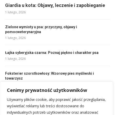
Giardia u kota: Objawy, leczenie i zapobieganie
1 lutego, 2026
Zielone wymioty u psa: przyczyny, objawy i
pomocweterynaryjna
1 lutego, 2026
Łajka syberyjska czarna: Poznaj piękno i charakter psa
1 lutego, 2026
Foksterier szorstkowłosy: Wzorowy pies myśliwski i
towarzysz
1 lutego, 2026
Cenimy prywatność użytkowników
Używamy plików cookie, aby poprawić jakość przeglądania,
Nicienie u psa: Kompleksowy przewodnik po objawach i
leczeniu
wyświetlać reklamy lub treści dostosowane do
1 lutego, 2026
indywidualnych potrzeb użytkowników oraz analizować