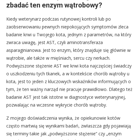
zbadać ten enzym wątrobowy?
Kiedy weterynarz podczas rutynowej kontroli lub po
zaobserwowaniu pewnych niepokojących symptomów zleca
badanie krwi u Twojego kota, jednym z parametrów, na który
zwraca uwagę, jest AST, czyli aminotransferaza
asparaginianowa. Jest to enzym, który znajduje się głównie w
wątrobie, ale także w mięśniach, sercu czy nerkach.
Podwyższone stężenie AST we krwi kota najczęściej świadczy
o uszkodzeniu tych tkanek, a w kontekście chorób wątroby u
kota, jest to jeden z kluczowych wskaźników informujących o
tym, że ten ważny narząd nie pracuje prawidłowo. Dlatego też
badanie AST jest tak istotne w diagnostyce weterynaryjnej,
pozwalając na wczesne wykrycie chorób wątroby.
Z mojego doświadczenia wynika, że opiekunowie kotów
często martwią się wynikami badań, zwłaszcza gdy pojawiają
się terminy takie jak „podwyższone stężenie” czy „enzym