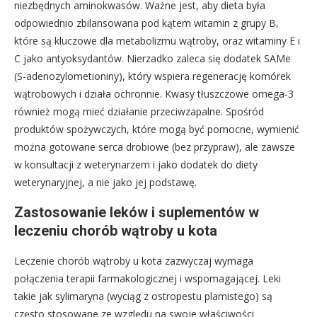
niezbędnych aminokwasów. Ważne jest, aby dieta była
odpowiednio zbilansowana pod kątem witamin z grupy B,
które są kluczowe dla metabolizmu wątroby, oraz witaminy E i
C jako antyoksydantów. Nierzadko zaleca się dodatek SAMe
(S-adenozylometioniny), który wspiera regenerację komórek
wątrobowych i działa ochronnie. Kwasy tłuszczowe omega-3
również mogą mieć działanie przeciwzapalne. Spośród
produktów spożywczych, które mogą być pomocne, wymienić
można gotowane serca drobiowe (bez przypraw), ale zawsze
w konsultacji z weterynarzem i jako dodatek do diety
weterynaryjnej, a nie jako jej podstawę.
Zastosowanie leków i suplementów w
leczeniu chorób wątroby u kota
Leczenie chorób wątroby u kota zazwyczaj wymaga
połączenia terapii farmakologicznej i wspomagającej. Leki
takie jak sylimaryna (wyciąg z ostropestu plamistego) są
często stosowane ze względu na swoje właściwości