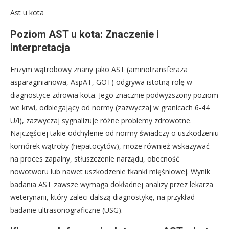
Ast u kota
Poziom AST u kota: Znaczenie i
interpretacja
Enzym wątrobowy znany jako AST (aminotransferaza
asparaginianowa, AspAT, GOT) odgrywa istotną rolę w
diagnostyce zdrowia kota. Jego znacznie podwyższony poziom
we krwi, odbiegający od normy (zazwyczaj w granicach 6-44
U/l), zazwyczaj sygnalizuje różne problemy zdrowotne.
Najczęściej takie odchylenie od normy świadczy o uszkodzeniu
komórek wątroby (hepatocytów), może również wskazywać
na proces zapalny, stłuszczenie narządu, obecność
nowotworu lub nawet uszkodzenie tkanki mięśniowej. Wynik
badania AST zawsze wymaga dokładnej analizy przez lekarza
weterynarii, który zaleci dalszą diagnostykę, na przykład
badanie ultrasonograficzne (USG).