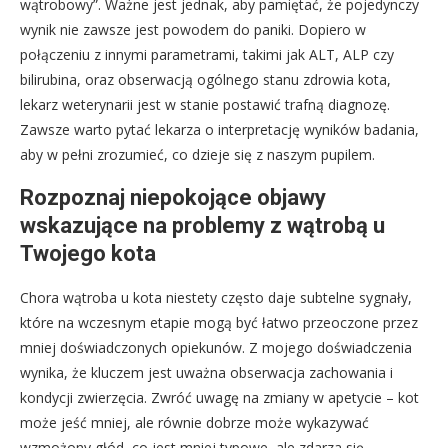
wątrobowy”. Ważne jest jednak, aby pamiętać, że pojedynczy
wynik nie zawsze jest powodem do paniki. Dopiero w
połączeniu z innymi parametrami, takimi jak ALT, ALP czy
bilirubina, oraz obserwacją ogólnego stanu zdrowia kota,
lekarz weterynarii jest w stanie postawić trafną diagnozę.
Zawsze warto pytać lekarza o interpretację wyników badania,
aby w pełni zrozumieć, co dzieje się z naszym pupilem.
Rozpoznaj niepokojące objawy
wskazujące na problemy z wątrobą u
Twojego kota
Chora wątroba u kota niestety często daje subtelne sygnały,
które na wczesnym etapie mogą być łatwo przeoczone przez
mniej doświadczonych opiekunów. Z mojego doświadczenia
wynika, że kluczem jest uważna obserwacja zachowania i
kondycji zwierzęcia. Zwróć uwagę na zmiany w apetycie – kot
może jeść mniej, ale równie dobrze może wykazywać
wzmożony głód, co jest mniej typowe, ale zdarza się.