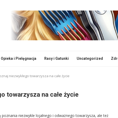
Opieka i Pielęgnacja
Rasy i Gatunki
Uncategorized
Zdr
Poznaj niezwykłego towarzysza na całe życie
go towarzysza na całe życie
ą poznania niezwykle lojalnego i odważnego towarzysza, ale też