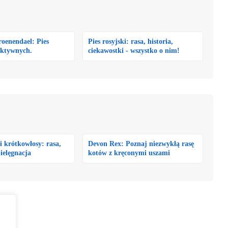
oenendael: Pies
Pies rosyjski: rasa, historia,
aktywnych.
ciekawostki - wszystko o nim!
i krótkowłosy: rasa,
Devon Rex: Poznaj niezwykłą rasę
pielęgnacja
kotów z kręconymi uszami