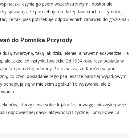
wspinaczki, czynią go psem wszechstronnym i doskonale
y sprawiają, że potrzebuje on dużej dawki ruchu i stymulacji
tać, że taki pies potrzebuje odpowiednich zabawek do gryzienia i
lowań do Pomnika Przyrody
użą zwierzynę, taką jak dziki, jelenie, a nawet niedźwiedzie. Ta
, ale także ich instynkt łowiecki. Od 1934 roku rasa posiada w
ikalność i potrzebę ochrony. To oznacza, że Kai Ken są pod
zyzną, co czyni posiadanie tego psa jeszcze bardziej wyjątkowym
y odnajdują się w miejskim zgiełku? To wyzwanie, ale z
zowania.
kunów, którzy cenią sobie lojalność, odwagę i niezwykłą więź.
u odpowiedniej dawki aktywności fizycznej i umysłowej, a