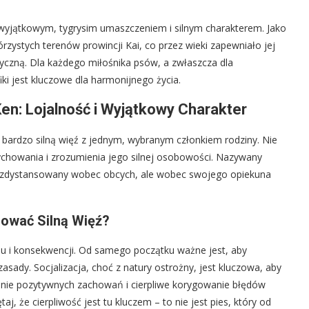
wyjątkowym, tygrysim umaszczeniem i silnym charakterem. Jako
rzystych terenów prowincji Kai, co przez wieki zapewniało jej
tyczną. Dla każdego miłośnika psów, a zwłaszcza dla
iki jest kluczowe dla harmonijnego życia.
en: Lojalność i Wyjątkowy Charakter
cy bardzo silną więź z jednym, wybranym członkiem rodziny. Nie
chowania i zrozumienia jego silnej osobowości. Nazywany
co zdystansowany wobec obcych, ale wobec swojego opiekuna
dować Silną Więź?
niu i konsekwencji. Od samego początku ważne jest, aby
asady. Socjalizacja, choć z natury ostrożny, jest kluczowa, aby
zanie pozytywnych zachowań i cierpliwe korygowanie błędów
, że cierpliwość jest tu kluczem – to nie jest pies, który od