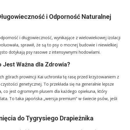
Długowieczność i Odporność Naturalnej
 odporność i długowieczność, wynikające z wielowiekowej izolacji
luowała, sprawił, że są to psy o mocnej budowie i niewielkiej
ęsto dotykają psy rasowe z intensywnymi hodowlami.
o Jest Ważna dla Zdrowia?
h górach prowincji Kai uchroniła tę rasę przed krzyżowaniem z
ystości genetycznej. To przekłada się na generalnie lepsze
ia, co jest ogromnym plusem dla każdego opiekuna, który
lata. To taka japońska „wersja premium” w świecie psów, jeśli
ięcia do Tygrysiego Drapieżnika