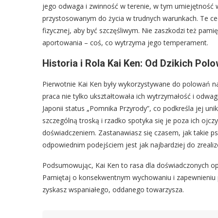
jego odwaga i zwinność w terenie, w tym umiejętność 
przystosowanym do życia w trudnych warunkach. Te cech
fizycznej, aby być szczęśliwym. Nie zaszkodzi też pamię
aportowania – coś, co wytrzyma jego temperament.
Historia i Rola Kai Ken: Od Dzikich Po
Pierwotnie Kai Ken były wykorzystywane do polowań na d
praca nie tylko ukształtowała ich wytrzymałość i odwagę
Japonii status „Pomnika Przyrody”, co podkreśla jej un
szczególną troską i rzadko spotyka się je poza ich ojc
doświadczeniem. Zastanawiasz się czasem, jak takie ps
odpowiednim podejściem jest jak najbardziej do zreali
Podsumowując, Kai Ken to rasa dla doświadczonych opie
Pamiętaj o konsekwentnym wychowaniu i zapewnieniu ps
zyskasz wspaniałego, oddanego towarzysza.