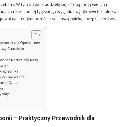
zebami. W tym artykule podzielę się z Tobą moją wiedzą i
ującą rasę – od jej tygrysiego wyglądu i wyjątkowych zdolności,
apewniając mu jednocześnie najlepszą opiekę i bezpieczeństwo.
rzewodnik dla Opiekunów
kowy Charakter
orność Naturalnej Rasy
owia?
Drapieżnika
rystyczny Wzór?
nnej Opieki
ka
zyrody
ponii – Praktyczny Przewodnik dla