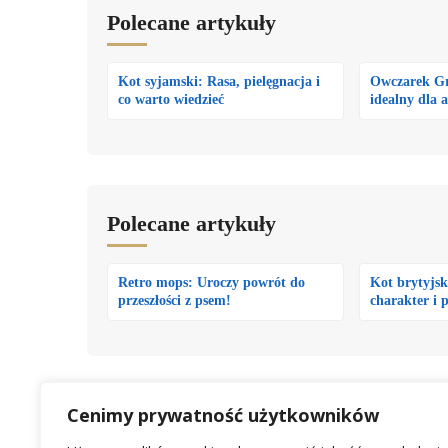
Polecane artykuły
Kot syjamski: Rasa, pielęgnacja i
Owczarek Gr
co warto wiedzieć
idealny dla 
Polecane artykuły
Retro mops: Uroczy powrót do
Kot brytyjsk
przeszłości z psem!
charakter i 
KAI KEN
NIHON KEN
RASY JAPOŃSKIE
TORA INU
Cenimy prywatność użytkowników