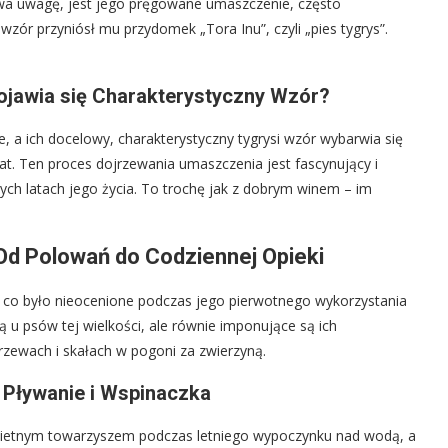
uwa uwagę, jest jego pręgowane umaszczenie, często
wzór przyniósł mu przydomek „Tora Inu”, czyli „pies tygrys”.
ojawia się Charakterystyczny Wzór?
e, a ich docelowy, charakterystyczny tygrysi wzór wybarwia się
lat. Ten proces dojrzewania umaszczenia jest fascynujący i
ych latach jego życia. To trochę jak z dobrym winem – im
Od Polowań do Codziennej Opieki
, co było nieocenione podczas jego pierwotnego wykorzystania
ą u psów tej wielkości, ale równie imponujące są ich
rzewach i skałach w pogoni za zwierzyną.
 Pływanie i Wspinaczka
wietnym towarzyszem podczas letniego wypoczynku nad wodą, a