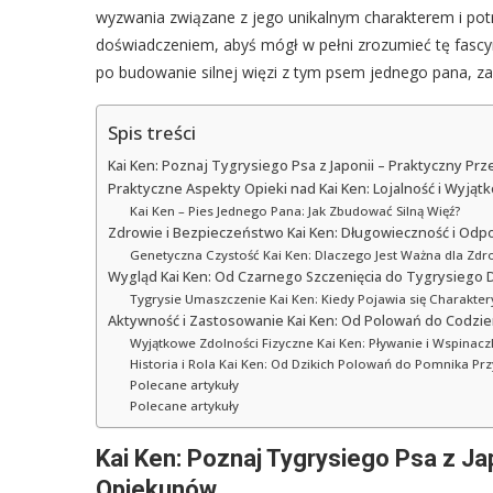
wyzwania związane z jego unikalnym charakterem i potr
doświadczeniem, abyś mógł w pełni zrozumieć tę fascyn
po budowanie silnej więzi z tym psem jednego pana, z
Spis treści
Kai Ken: Poznaj Tygrysiego Psa z Japonii – Praktyczny P
Praktyczne Aspekty Opieki nad Kai Ken: Lojalność i Wyjąt
Kai Ken – Pies Jednego Pana: Jak Zbudować Silną Więź?
Zdrowie i Bezpieczeństwo Kai Ken: Długowieczność i Odp
Genetyczna Czystość Kai Ken: Dlaczego Jest Ważna dla Zdr
Wygląd Kai Ken: Od Czarnego Szczenięcia do Tygrysiego 
Tygrysie Umaszczenie Kai Ken: Kiedy Pojawia się Charakte
Aktywność i Zastosowanie Kai Ken: Od Polowań do Codzie
Wyjątkowe Zdolności Fizyczne Kai Ken: Pływanie i Wspinacz
Historia i Rola Kai Ken: Od Dzikich Polowań do Pomnika Pr
Polecane artykuły
Polecane artykuły
Kai Ken: Poznaj Tygrysiego Psa z Ja
Opiekunów