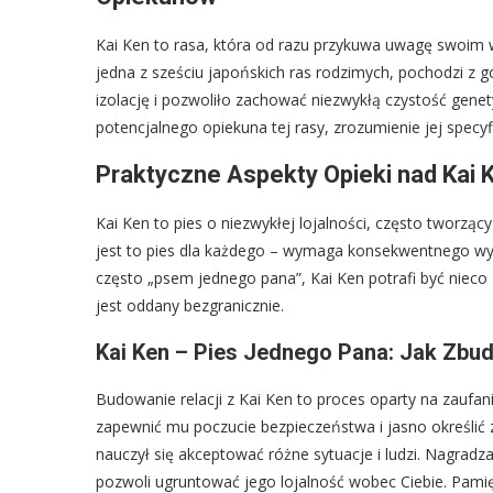
Kai Ken to rasa, która od razu przykuwa uwagę swoim 
jedna z sześciu japońskich ras rodzimych, pochodzi z gó
izolację i pozwoliło zachować niezwykłą czystość gene
potencjalnego opiekuna tej rasy, zrozumienie jej specyf
Praktyczne Aspekty Opieki nad Kai K
Kai Ken to pies o niezwykłej lojalności, często tworzą
jest to pies dla każdego – wymaga konsekwentnego wy
często „psem jednego pana”, Kai Ken potrafi być nie
jest oddany bezgranicznie.
Kai Ken – Pies Jednego Pana: Jak Zbu
Budowanie relacji z Kai Ken to proces oparty na zaufa
zapewnić mu poczucie bezpieczeństwa i jasno określić z
nauczył się akceptować różne sytuacje i ludzi. Nagrad
pozwoli ugruntować jego lojalność wobec Ciebie. Pamiętaj